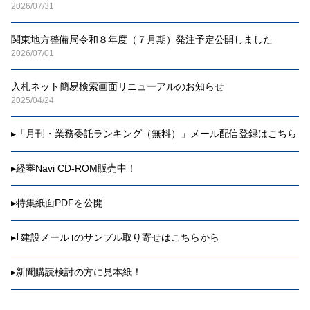
2026/07/31
関東地方整備局令和８年度（７月期）発注予定公開しました
2026/07/01
入札ネット簡易検索画面リニューアルのお知らせ
2025/04/24
▸
「月刊・業務委託ランキング（無料）」メール配信登録はこちら
▸
経審Navi CD-ROM販売中！
▸
特集紙面PDFを公開
▸
｢建設メール｣のサンプル取り寄せはこちらから
▸
新聞購読検討の方に見本紙！