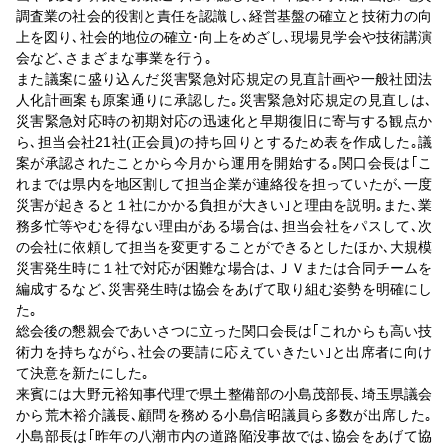
調査業の社会的役割と責任を認識し､経営基盤の確立と技術力の向
上を図り､社会的地位の確立･向上をめざし､現場見学会や技術講演
会など､さまざまな事業を行う｡
また議案に盛り込んだ災害緊急対応規定の見直計画や一般社団法
人化計画案も原案通りに承認した｡災害緊急対応規定の見直しは､
災害緊急対応時の初期対応の迅速化と早期復旧に寄与する観点か
ら､担当会社21社(正会員)の持ち回りとするため表を作成した｡議
案が承認されたことから今月から運用を開始する｡関口会長は｢こ
れまでは県内を地区割して担当企業が連絡役を担っていたが､一度
災害が起きると１社にかかる負担が大きい｣と理由を説明｡また､業
務多忙等やむを得ない理由がある場合は､担当会社をパスして､次
の会社に依頼して担当を変更することができるとしたほか､大規模
災害発生時に１社で対応が困難な場合は､ＪＶまたは合同チームを
編成するなど､災害発生時は協会をあげて取り組む姿勢を明確にし
た｡
総会後の懇親会であいさつに立った関口会長は｢これからも高い技
術力を持ちながら､社会の要請に応えていきたい｣と出席者に向け
て決意を新たにした｡
来賓には大野元裕知事代理で県土整備部の小島茂部長､埼玉県議会
から荒木裕介議長､顧問を務める小島信昭議員ら多数が出席した｡
小島部長は｢昨年の八潮市内の道路陥没事故では､協会をあげて協