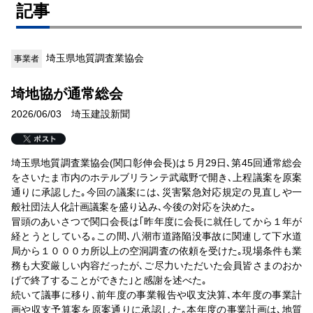
記事
埼玉県地質調査業協会
事業者
埼地協が通常総会
2026/06/03 埼玉建設新聞
埼玉県地質調査業協会(関口彰伸会長)は５月29日､第45回通常総会
をさいたま市内のホテルブリランテ武蔵野で開き､上程議案を原案
通りに承認した｡今回の議案には､災害緊急対応規定の見直しや一
般社団法人化計画議案を盛り込み､今後の対応を決めた｡
冒頭のあいさつで関口会長は｢昨年度に会長に就任してから１年が
経とうとしている｡この間､八潮市道路陥没事故に関連して下水道
局から１０００カ所以上の空洞調査の依頼を受けた｡現場条件も業
務も大変厳しい内容だったが､ご尽力いただいた会員皆さまのおか
げで終了することができた｣と感謝を述べた｡
続いて議事に移り､前年度の事業報告や収支決算､本年度の事業計
画や収支予算案を原案通りに承認した｡本年度の事業計画は､地質