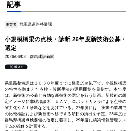
記事
群馬県道路整備課
事業者
小規模橋梁の点検・診断 26年度新技術公募・
選定
2026/06/03 群馬建設新聞
県道路整備課は２０３０年度までに橋長15ｍ以下で、小規模橋梁
の特性を踏まえた点検・診断手法の運用開始を目指す。本年度
は、新技術の公募と有効な新技術の選定を行う計画。新技術の想
定イメージに非破壊診断、ＵＡＶ、ロボットカメラによる点検の
省力化やＡＩ診断などをあげている。27年度には、実際の業務で
の比較検証および新技術へ移行する項目の抽出を予定。28年度は
群馬県橋梁点検要領の改定に着手し、29年度に橋梁情報管理シス
テムの改修を計画する。