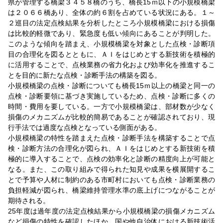
県が管理する橋梁３４５８橋のうち、橋長15ｍ以下の小規模橋梁
は２０６６橋あり、全体の約６割を占めている状況にある。１～
２巡目の法定点検結果を分析したところ小規模橋梁における損傷
は比較的軽微であり、緊急度も低い傾向にあることが判明した。
このような傾向を踏まえ、小規模橋梁を対象とした点検・診断項
目の合理化を図るとともに、ＡＩをはじめとする新技術を積極的
に活用することで、点検業務の省力化および効率化を推進するこ
とを目的に新たな点検・診断手法の構築を図る。
小規模橋梁の点検・診断についても橋長15ｍ以上の橋梁と同一の
点検・診断要領に基づき実施しているため、点検・診断に多くの
時間・費用を要している。一方で小規模橋梁は、部材数が少なく
損傷のメカニズムが比較的簡易であることが確認されており、現
行手法では過度な点検となっている側面がある。
小規模橋梁の特性を踏まえた点検・診断手法を構築することで点
検・診断方法の合理化が図られ、ＡＩをはじめとする新技術を積
極的に導入することで、点検の効率化と診断の精度向上が可能と
なる。また、この取り組みで得られた知見や成果を横展開するこ
とで予算や人材に制約のある市町村においても点検・診断業務の
負担軽減が図られ、橋梁維持管理水準の底上げにつながることが
期待される。
25年度は過年度の法定点検結果から小規模橋梁の損傷メカニズム
など損傷の特性を確認したほか、国や他自治体における新技術活