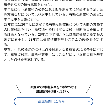
用事例などの情報収集を行った。
本年度に行う新技術の公募は第２四半期までに開始する予定。公
募方法などについては検討中としている。有効な新技術の選定は
本年度中を目途に行う。
27年度には26年度に選定する有効な新技術について実際の業務で
の比較検証を行い、新技術へ移行可能な点検・診断項目を抽出す
る計画となっている。28年度下半期からは群馬県橋梁点検要領の
改定に着手し、29年度は橋梁情報管理システムの改修を予定す
る。
現在、小規模橋梁の点検は点検対象となる橋梁の現場条件に応じ
て、橋梁点検車、高所作業車、はしごなどにより近接目視を基本
とした点検を実施している。
紙媒体での情報収集をご希望の方は
建設新聞を御覧ください。
建設新聞はこちら