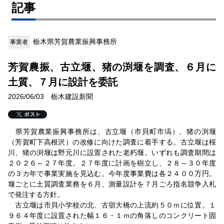
記事
栃木県芳賀農業振興事務所
事業者
芳賀農振、古立堰、猪の渕堰を調査、６月に
土質、７月に設計を委託
2026/06/03 栃木建設新聞
県芳賀農業振興事務所は、古立堰（市貝町市塙）、猪の渕堰
（芳賀町下高根沢）の改修に向けた調査に着手する。古立堰は桜
川、猪の渕堰は野元川に設置された老朽堰。いずれも調査期間は
２０２６～２７年度。２７年度に計画を樹立し、２８～３０年度
の３カ年で事業実施を見込む。今年度事業費は各２４００万円。
堰ごとに土質調査業務を６月、測量設計を７月ごろ指名競争入札
で発注する方針。
古立堰は市貝小学校の北、古宿大橋の上流約５０ｍに位置。１
９６４年度に設置された幅１６・１ｍの角落しのコンクリート固