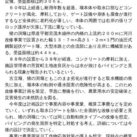
定堰。受益面積は約３０ｈａ。
６０年以上経過し耐用年数を超過。堰本体や取水口部などコン
クリートが風化、摩耗しており、ゲート設備や扉体も腐食が進行
するなど全体的に老朽化が著しい。本体の周囲では右岸の張りブ
ロック護岸が欠落し下流に重なっている。
猪の渕堰は県道宇都宮茂木線仲の内橋の上流約２００ｍに河川
改修事業で設置された幅１３・７ｍ×高さ１・２ｍ×１門の油圧式
鋼製起伏ゲート堰。大型水路との合流部にあり左岸に機械室があ
る。受益面積は約４４ｈａ。
８８年の設置から３８年が経過。コンクリートの摩耗に加え、
施設管理者の芳賀町土地改良区からは水が抜けるパイピングと見
られる現象が報告されているという。
古立堰、猪の渕堰ともこのまま劣化が進行すると取水機能の喪
失に加え、堰本体の転倒や通水阻害の危険性が高まる。このため
改修事業計画を策定。早急に整備を行い、農業用水の安定確保と
災害発生の未然防止を図る。
今年度は計画設計で事業内容や事業量、概算工事費などを定め
ていく。いずれも取水口ゲートを除いた全面的な改修が必要と見
られ、猪の渕堰については同じ自動転倒タイプへの改修を想定。
パイピングの発生箇所を特定し対処する考え。詳細については今
後の設計で決定していく。
事業は農業用河川工作物応急対策の導入を想定。現時点の概算