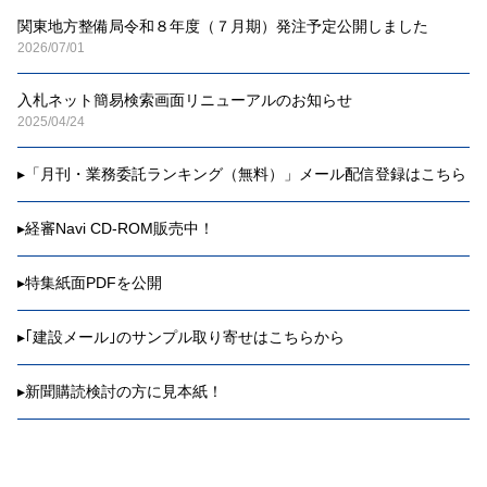
関東地方整備局令和８年度（７月期）発注予定公開しました
2026/07/01
入札ネット簡易検索画面リニューアルのお知らせ
2025/04/24
▸
「月刊・業務委託ランキング（無料）」メール配信登録はこちら
▸
経審Navi CD-ROM販売中！
▸
特集紙面PDFを公開
▸
｢建設メール｣のサンプル取り寄せはこちらから
▸
新聞購読検討の方に見本紙！