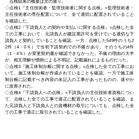
点検結果の概要は次の通り。
◇点検1『主任技術者・監理技術者に関する点検』=監理技術者・
主任技術者の専任配置について、全て適切に配置されていること
を確認した。
◇点検2『下請負人との契約や支払いに関する点検』=点検した全
ての工事において、元請負人が建設業許可を受けている適切な下
請負人と契約していることを確認。一方、点検した549件のうち2
2件（4・0％）で当初下請契約での不備があり、そのうちの4件
（1・4％）が変更契約書が確認できなかった。不備の理由の大半
が、相互理解や慣例による不明記、記載漏れによるものだった。
◇点検3『施工体制台帳に関する点検』=点検した全ての工事にお
いて、施工体制台帳が作成されていることを確認。一方で施工体
制台帳に記載すべき内容の未記入の工事があったものの、速やか
に改善された。
◇点検4『下請負人への点検』=下請負人の主任技術者資格につい
て、点検した全ての工事で適正に配置されていることを確認。ま
た元請負人と下請負人との資機材の取引についても、点検した全
ての工事で適正に取引されていることを確認した。