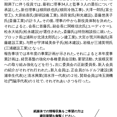
期満了に伴う役員では､最初に理事34人と監事３人の選任について
承認した｡新任理事は積田鉄也氏(積田冷熱工事)､大澤一郎氏(富士
管工)､大原佑喜氏(新研設備工業)､添田覚氏(和光建設)､斎藤悠美子
氏(斎藤工業)の計５人｡その後､理事の中から新役員体制を決めた｡
それによると､会長に首藤氏､副会長に関根信次氏(ユーディケー)､
松永大祐氏(松永建設)が選任された｡斎藤氏は特別相談役に就いた｡
ブロック長は浦和が北清太郎氏(シン建工業)､大宮が荒川和義氏(斉
藤建設工業)､与野が宇津城美奈子氏(柏木建設)､岩槻が三浦英明氏
(三浦建設工業)となった｡
報告事項では本年度の事業計画が示された｡それによると本年度事
業計画は､経営基盤の強化や各種委員会活動､要望活動､大規模災害
への取り組み強化などを行う｡次に委員会の正副委員長､新入会員
の紹介がそれぞれ行われた｡新入会員は､正会員がルドルフ建設(廣
瀬幸生代表)と清水興業(清水淳一代表)の２社､賛助会員は埼玉測機
社(門脇淳代表)の１社で､それぞれあいさつを行った｡
紙媒体での情報収集をご希望の方は
建設新聞を御覧ください。