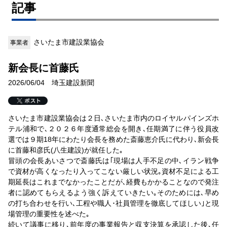
記事
さいたま市建設業協会
事業者
新会長に首藤氏
2026/06/04 埼玉建設新聞
さいたま市建設業協会は２日､さいたま市内のロイヤルパインズホ
テル浦和で､２０２６年度通常総会を開き､任期満了に伴う役員改
選では９期18年にわたり会長を務めた斎藤恵介氏に代わり､新会長
に首藤和彦氏(八生建設)が就任した｡
冒頭の会長あいさつで斎藤氏は｢現場は人手不足の中､イラン戦争
で資材が高くなったり入ってこない厳しい状況｡資材不足による工
期延長はこれまでなかったことだが､経費もかかることなので発注
者に認めてもらえるよう強く訴えていきたい｡そのためには､早め
の打ち合わせを行い､工程や職人･社員管理を徹底してほしい｣と現
場管理の重要性を述べた｡
続いて議事に移り､前年度の事業報告と収支決算を承認した後､任