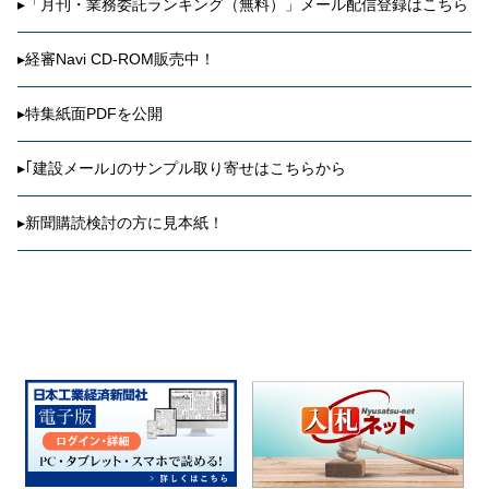
▸
「月刊・業務委託ランキング（無料）」メール配信登録はこちら
▸
経審Navi CD-ROM販売中！
▸
特集紙面PDFを公開
▸
｢建設メール｣のサンプル取り寄せはこちらから
▸
新聞購読検討の方に見本紙！