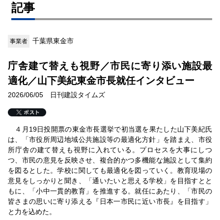
記事
千葉県東金市
事業者
庁舎建て替えも視野／市民に寄り添い施設最
適化／山下美紀東金市長就任インタビュー
2026/06/05 日刊建設タイムズ
４月19日投開票の東金市長選挙で初当選を果たした山下美紀氏
は、「市役所周辺地域公共施設等の最適化方針」を踏まえ、市役
所庁舎の建て替えも視野に入れている。プロセスを大事にしつ
つ、市民の意見を反映させ、複合的かつ多機能な施設として集約
を図るとした。学校に関しても最適化を図っていく。教育現場の
意見をしっかりと聞き、「通いたいと思える学校」を目指すとと
もに、「小中一貫的教育」を推進する。就任にあたり、「市民の
皆さまの思いに寄り添える『日本一市民に近い市長』を目指す」
と力を込めた。