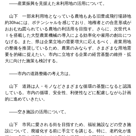
――産業振興を見据えた未利用地の活用について。
山下 一部未利用地となっている農地もある旧豊成飛行場跡地
約30haには、ポテンシャルを感じており、地権者との合意形成が
おおむね図られている農地の利活用を目指す。さらに、次世代Ａ
Ｉを搭載した大型農業機械の導入による効率化や雇用の創出につ
なげる。また、県は企業立地の需要増大に応えるべく、産業用地
の整備を推奨しているため、農業のみならず、さまざまな用地需
要を的確に捉えたい。市内に立地する企業の経営基盤の維持・拡
大に向けた施策も検討する。
――市内の道路整備の考え方は。
山下 道路は人・モノなどさまざまな循環の基盤になると認識
している。市内の循環、安全性、利便性などに配慮しながら計画
的に進めていきたい。
――空き施設の活用について。
山下 市民に愛される街を目指すため、福祉施設などの空き施
設について、廃墟化する前に手立てを講じる。特に、老朽化が進