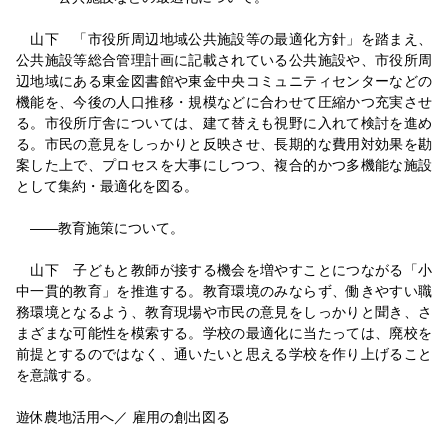
山下 「市役所周辺地域公共施設等の最適化方針」を踏まえ、
公共施設等総合管理計画に記載されている公共施設や、市役所周
辺地域にある東金図書館や東金中央コミュニティセンターなどの
機能を、今後の人口推移・規模などに合わせて圧縮かつ充実させ
る。市役所庁舎については、建て替えも視野に入れて検討を進め
る。市民の意見をしっかりと反映させ、長期的な費用対効果を勘
案した上で、プロセスを大事にしつつ、複合的かつ多機能な施設
として集約・最適化を図る。
――教育施策について。
山下 子どもと教師が接する機会を増やすことにつながる「小
中一貫的教育」を推進する。教育環境のみならず、働きやすい職
務環境となるよう、教育現場や市民の意見をしっかりと聞き、さ
まざまな可能性を模索する。学校の最適化に当たっては、廃校を
前提とするのではなく、通いたいと思える学校を作り上げること
を意識する。
遊休農地活用へ／ 雇用の創出図る