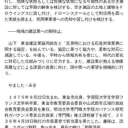
行し、危険な状態もしくは危険な状態になる可能性のある空き施
設に対しては早期の解体を検討する。空き施設の土地と建物をＦ
Ｄウイングスに貸し付け、ドローンスクールとして利活用を図っ
た実績を踏まえ、民間事業者への売却や貸し付けを検討する。
――地域の建設業への期待は。
山下 東金建設業協同組合と「災害時における応急対策業務に
関する協定」を結んでいる。協定に基づく協力や、柔軟な対応に
感謝している。今後も、平時から情報共有を密にし、時代の変化
に対応した仕組みづくりに尽力する。また、建設業が抱える物価
高騰などによる課題の改善に向け、国や県への要望を積極的に行
う。
やました・みき
１９７５年９月22日生まれ。東金市出身。学習院大学文学部フ
ランス文学科卒業。東金市教育委員会委員や山武郡市広域行政組
合教育委員会委員を兼任。明治大学専門職大学院ガバナンス研究
科ガバナンス専攻公共政策（専門職）修士課程修了を経て、２０
２６年４月19日執行の市長選挙で初当選を果たした。趣味は、読
書、スポーツ観戦、食べ歩き。座右の銘は「和敬清寂」。