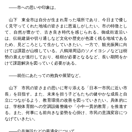
――市への思いや印象は。
山下 東金市は自分が生まれ育った場所であり、今日まで優し
く見守ってくれた地域の皆さまに恩返しがしたい。市の特徴とし
て、自然が豊かで、古き良き時代を感じられる。御成街道沿い
は、伝統建築や切り通しなど文化や歴史が色濃く残る地域である
ため、見どころとして生かしていきたい。一方で、観光振興に向
けては課題が山積している。八鶴湖周辺のソメイヨシノなどは樹
勢の衰えが進行しており、植樹が必要となるなど、長い期間をか
けて課題解決を図っていく必要がある。
――就任にあたっての抱負や展望など。
山下 市民の皆さまの思いに寄り添える「日本一市民に近い市
長」を目指す。また、未来を担う子どもたちの健やかな成長と自
立につながるよう、教育環境の改善を図っていきたい。具体的に
は、学校体育館への空調設備整備や「小中一貫的教育」を推進す
る。また、何事にも前向きな姿勢を心掛け、市民の意識変容につ
なげていきたい。
――公共施設などの最適化について。