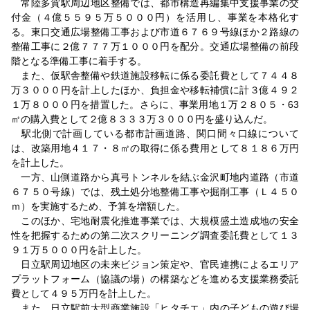
常陸多賀駅周辺地区整備では、都市構造再編集中支援事業の交
付金（４億５５９５万５０００円）を活用し、事業を本格化す
る。東口交通広場整備工事および市道６７６９号線ほか２路線の
整備工事に２億７７７万１０００円を配分。交通広場整備の前段
階となる準備工事に着手する。
また、仮駅舎整備や鉄道施設移転に係る委託費として７４４８
万３０００円を計上したほか、負担金や移転補償に計３億４９２
１万８０００円を措置した。さらに、事業用地１万２８０５・63
㎡の購入費として２億８３３３万３０００円を盛り込んだ。
駅北側で計画している都市計画道路、関口間々口線について
は、改築用地４１７・８㎡の取得に係る費用として８１８６万円
を計上した。
一方、山側道路から真弓トンネルを結ぶ金沢町地内道路（市道
６７５０号線）では、残土処分地整備工事や掘削工事（Ｌ４５０
ｍ）を実施するため、予算を増額した。
このほか、宅地耐震化推進事業では、大規模盛土造成地の安全
性を把握するための第二次スクリーニング調査委託費として１３
９１万５０００円を計上した。
日立駅周辺地区の未来ビジョン策定や、官民連携によるエリア
プラットフォーム（協議の場）の構築などを進める支援業務委託
費として４９５万円を計上した。
また、日立駅前大型商業施設「ヒタチエ」内の子どもの遊び場