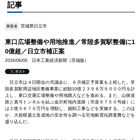
記事
茨城県日立市
事業者
東口広場整備や用地推進／常陸多賀駅整備に1
0億超／日立市補正案
2026/06/05 日本工業経済新聞（茨城版）
日立市は４日開会の市議会に、６月補正予算案を上程した。常
陸多賀駅周辺地区整備事業に総額10億２３９６万９０００円を計
上し、東口交通広場整備や用地購入などを進める。また、山側道
路と真弓トンネルを結ぶ金沢町地内道路（市道６７５０号線）に
は２億５６７０万円を増額し、掘削工事などを実施する。このほ
か、大規模盛土造成地の安全性を調べる宅地耐震化調査費などを
盛り込んだ。