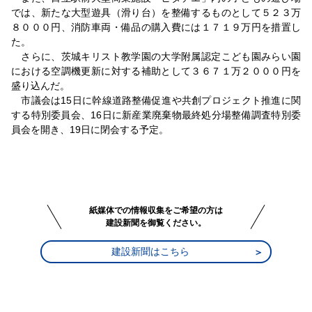
では、新たな大型遊具（滑り台）を整備するものとして５２３万
８０００円、消防車両・備品の購入費には１７１９万円を措置し
た。
さらに、茨城キリスト教学園の大学附属認定こども園みらい園
における空調機更新に対する補助として３６７１万２０００円を
盛り込んだ。
市議会は15日に幹線道路整備促進や共創プロジェクト推進に関
する特別委員会、16日に新産業廃棄物最終処分場整備調査特別委
員会を開き、19日に閉会する予定。
紙媒体での情報収集をご希望の方は
建設新聞を御覧ください。
建設新聞はこちら