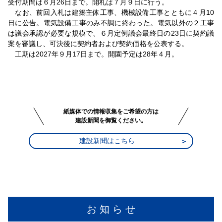
受付期間は６月26日まで。開札は７月９日に行う。
なお、前回入札は建築主体工事、機械設備工事とともに４月10
日に公告。電気設備工事のみ不調に終わった。電気以外の２工事
は議会承認が必要な規模で、６月定例議会最終日の23日に契約議
案を審議し、可決後に契約者および契約価格を公表する。
工期は2027年９月17日まで。開園予定は28年４月。
紙媒体での情報収集をご希望の方は
建設新聞を御覧ください。
建設新聞はこちら
お 知 ら せ