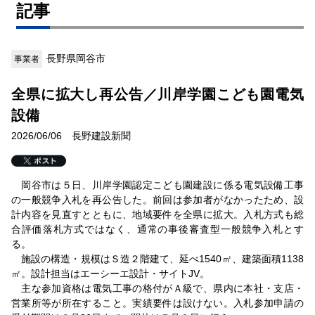
記事
長野県岡谷市
事業者
全県に拡大し再公告／川岸学園こども園電気
設備
2026/06/06 長野建設新聞
岡谷市は５日、川岸学園認定こども園建設に係る電気設備工事
の一般競争入札を再公告した。前回は参加者がなかったため、設
計内容を見直すとともに、地域要件を全県に拡大。入札方式も総
合評価落札方式ではなく、通常の事後審査型一般競争入札とす
る。
施設の構造・規模はＳ造２階建て、延べ1540㎡、建築面積1138
㎡。設計担当はエーシーエ設計・サイトJV。
主な参加資格は電気工事の格付がＡ級で、県内に本社・支店・
営業所等が所在すること。実績要件は設けない。入札参加申請の