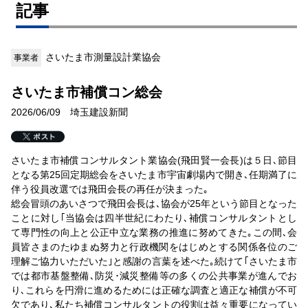
記事
さいたま市測量設計業協会
事業者
さいたま市補償コン総会
2026/06/09 埼玉建設新聞
さいたま市補償コンサルタント業協会(飛田賢一会長)は５日､節目
となる第25回定期総会をさいたま市宇宙劇場内で開き､任期満了に
伴う役員改選では飛田会長の再任が決まった｡
総会冒頭のあいさつで飛田会長は､協会が25年という節目となった
ことに対し｢当協会は四半世紀にわたり､補償コンサルタントとし
て専門性の向上と公正中立な業務の推進に努めてきた｡この間､会
員皆さまのたゆまぬ努力と行政機関をはじめとする関係各位のご
理解ご協力いただいた｣と感謝の言葉を述べた｡続けて｢さいたま市
では都市基盤整備､防災･減災整備等の多くの公共事業が進んでお
り､これらを円滑に進めるためには正確な調査と適正な補償が不可
欠であり､私たち補償コンサルタントの役割は益々重要になってい