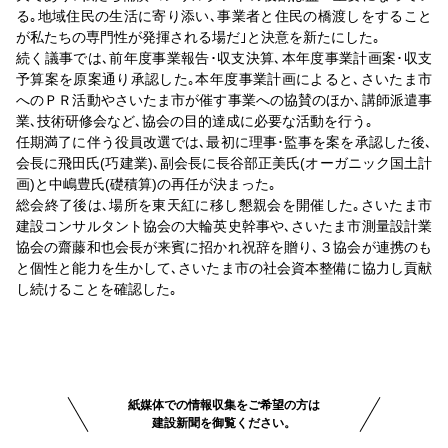
る｡地域住民の生活に寄り添い､事業者と住民の橋渡しをすること
が私たちの専門性が発揮される場だ｣と決意を新たにした｡
続く議事では､前年度事業報告･収支決算､本年度事業計画案･収支
予算案を原案通り承認した｡本年度事業計画によると､さいたま市
へのＰＲ活動やさいたま市が催す事業への協賛のほか､講師派遣事
業､技術研修会など､協会の目的達成に必要な活動を行う｡
任期満了に伴う役員改選では､最初に理事･監事を案を承認した後､
会長に飛田氏(巧建業)､副会長に長谷部正美氏(オーガニック国土計
画)と中嶋豊氏(礎積算)の再任が決まった｡
総会終了後は､場所を東天紅に移し懇親会を開催した｡さいたま市
建設コンサルタント協会の大輪英史幹事や､さいたま市測量設計業
協会の齋藤和也会長が来賓に招かれ祝辞を贈り､３協会が連携のも
と個性と能力を生かして､さいたま市の社会資本整備に協力し貢献
し続けることを確認した｡
紙媒体での情報収集をご希望の方は
建設新聞を御覧ください。