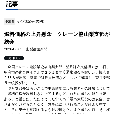
記事
その他記事(民間)
事業者
燃料価格の上昇懸念 クレーン協山梨支部が
総会
2026/06/09 山梨建設新聞
全国クレーン建設業協会山梨支部（望月謙次支部長）は23日、
甲府市の古名屋ホテルで２０２６年度通常総会を開いた。協会員
ら38人が出席。議事では役員改選などについて審議し、望月支部
長の続投が決まった。
望月支部長はあいさつで中東情勢による業界への影響について
「燃料価格が数日おきに上昇するなど、非常に厳しい経営状況に
ある」と話した。ただそうした中でも「最も大切なのは安全。皆
さまがケガすることなく、無事に帰宅されることが何より重要」
と、常に安全を意識するよう呼び掛けた。また厳しい時こそ「横