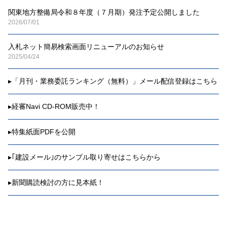
関東地方整備局令和８年度（７月期）発注予定公開しました
2026/07/01
入札ネット簡易検索画面リニューアルのお知らせ
2025/04/24
▸
「月刊・業務委託ランキング（無料）」メール配信登録はこちら
▸
経審Navi CD-ROM販売中！
▸
特集紙面PDFを公開
▸
｢建設メール｣のサンプル取り寄せはこちらから
▸
新聞購読検討の方に見本紙！