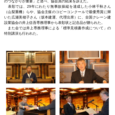
のつながりが重要」と述べ、協会員の結束を訴えた。
表彰では、29年にわたり無事故操縦を達成した小林千秋さん
（山梨重機）らや、協会主催のコピーコンクールで最優秀賞に輝
いた広瀬美穂子さん（坂本建運、代理出席）に、全国クレーン建
設業協会の井上信吾専務理事から表彰状と記念品が贈られた。
また会では井上専務理事による「標準見積書作成について」の
特別講演も行われた。