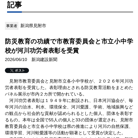
記事
新潟県見附市
事業者
防災教育の功績で市教育委員会と市立小中学
校が河川功労者表彰を受賞
2026/06/10 新潟建設新聞
見附市教育委員会と見附市立各小中学校が、２０２６年河川功
労者表彰を受賞した。表彰理由とされる防災教育活動をまとめた
パネル展示が市内２カ所で開かれている。
河川功労者表彰は１９４９年に創設され、日本河川協会が、毎
年河川の治水、利水、環境保全、河川愛護、学術、地域振興など
の観点から社会的な貢献が認められるとした個人、団体を表彰す
るもの。本年は全国で55人の個人と33の団体が選定され、見附市
教育委員会と市立各小中学校は県の推進により河川の自然保護、
環境学習、河川蛙愛護等の活動が顕著として受賞が決定した。