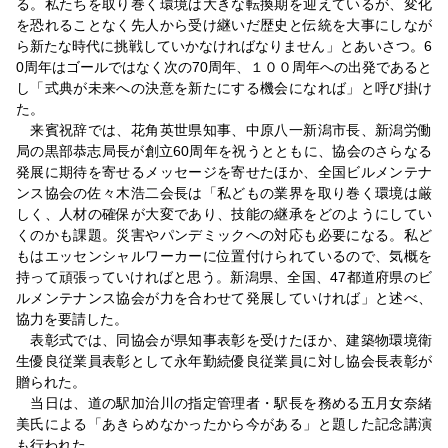
る。私たちを取り巻く環境は大きな転換期を迎えているが、変化
を恐れることなく先人から受け継いだ歴史と伝統を大事にしなが
ら新たな時代に挑戦していかなければなりません」とあいさつ。6
0周年はゴールではなく次の70周年、１００周年への出発であると
し「式典が未来への決意を新たにする機会になれば」と呼び掛け
た。
来賓祝辞では、花角英世県知事、中原八一新潟市長、新潟労働
局の黒部恭志局長が創立60周年を祝うとともに、協会のさらなる
発展に期待を寄せるメッセージを寄せたほか、全国ビルメンテナ
ンス協会の佐々木浩二会長は「私どもの業界を取り巻く環境は厳
しく、人材の確保が大変であり、技能の継承をどのようにしてい
くのかも課題。災害やパンデミックへの対応も必要になる。私ど
もはエッセンシャルワーカーに位置付けられているので、気概を
持って頑張っていければと思う。新潟県、全国、47都道府県のビ
ルメンテナンス協会が力を合わせて発展していければ」と述べ、
協力を要請した。
表彰式では、同協会が県知事表彰を受けたほか、建築物環境衛
生優良従業員表彰として永年勤続優良従業員に対し協会長表彰が
贈られた。
当日は、道の駅加治川の指定管理者・駅長を務める五月女奈緒
美氏による「あきらめなかったから今がある」と題した記念講演
も行われた。