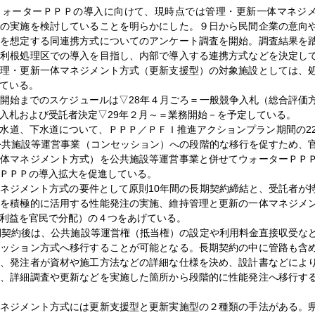
ウォーターＰＰＰの導入に向けて、現時点では管理・更新一体マネジ
での実施を検討していることを明らかにした。９日から民間企業の意向
入を想定する同連携方式についてのアンケート調査を開始。調査結果を
奥利根処理区での導入を目指し、内部で導入する連携方式などを決定し
管理・更新一体マネジメント方式（更新支援型）の対象施設としては、
ている。
開始までのスケジュールは▽28年４月ごろ＝一般競争入札（総合評価
入札および受託者決定▽29年２月～＝業務開始－を予定している。
水道、下水道について、ＰＰＰ／ＰＦＩ推進アクションプラン期間の22
公共施設等運営事業（コンセッション）への段階的な移行を促すため、
一体マネジメント方式）を公共施設等運営事業と併せてウォーターＰＰ
ＰＰＰの導入拡大を促進している。
ネジメント方式の要件として原則10年間の長期契約締結と、受託者が
どを積極的に活用する性能発注の実施、維持管理と更新の一体マネジメ
利益を官民で分配）の４つをあげている。
期契約後は、公共施設等運営権（抵当権）の設定や利用料金直接収受な
セッション方式へ移行することが可能となる。長期契約の中に管路も含
て、発注者が資材や施工方法などの詳細な仕様を決め、設計書などによ
め、詳細調査や更新などを実施した箇所から段階的に性能発注へ移行す
マネジメント方式には更新支援型と更新実施型の２種類の手法がある。