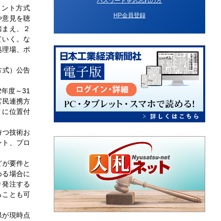
パスワードをお忘れの方
メント方式
HP会員登録
や意見を聴
踏まえ、２
ていく。な
処理場、ポ
方式）公告
年度～31
官民連携方
Ｐに位置付
持つ技術お
ント、プロ
どが要件と
める場合に
り発注する
ることも可
県が現時点