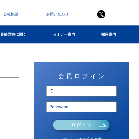
会社概要
お問い合わせ
業界経営陣に聞く
セミナー案内
採用案内
会 員 ロ グ イ ン
ロ グ イ ン