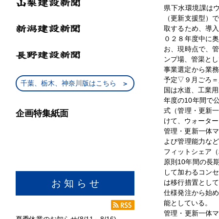
県下水環境課は
（更新支援型）
取するため、導
０２８年度中に
お、現時点で、
ンプ場、管渠とし
事業選定から業務
予定▽９月ごろ＝
千葉、栃木、神奈川版はこちら
国は水道、工業用
年度の10年間で
式（管理・更新
企画特集紙面
けて、ウォーター
管理・更新一体マ
よび管理能力な
フィットシェア（
原則10年間の長
して加わるコン
お 知 ら せ
は移行措置とし
仕様発注から始
能としている。
管理・更新一体
夏季休業のお知らせ(8/11～8/16)