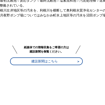
▽最初沈殿池▽反応タンク▽最終沈殿池▽塩素混和池▽汚泥処理棟▽送
整備されている。
利根川左岸地区等の汚水を、利根川を横断して奥利根水質浄化センター
。月夜野ポンプ場についてはみなかみ町水上地区等の汚水を沼田ポンプ
紙媒体での情報収集をご希望の方は
建設新聞を御覧ください。
建設新聞はこちら