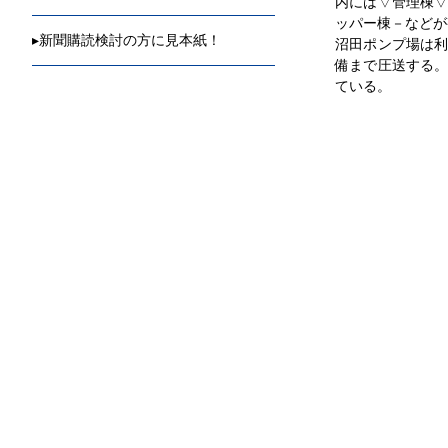
内には▽管理棟
ッパー棟－などが
▸
新聞購読検討の方に見本紙！
沼田ポンプ場は
備まで圧送する
ている。