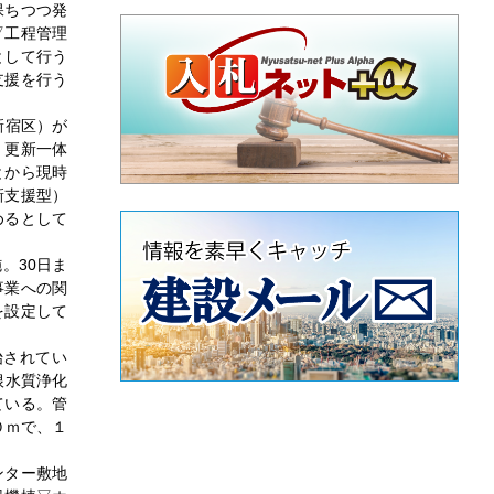
保ちつつ発
▽工程管理
として行う
支援を行う
新宿区）が
・更新一体
とから現時
新支援型）
めるとして
。30日ま
事業への関
を設定して
始されてい
根水質浄化
ている。管
０ｍで、１
ンター敷地