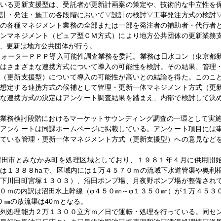
ている更新支援型は、受託者が更新計画案の策定や、技術的な中立性を
設計・発注・施工の各段階において▽設計の検討▽工事発注方式の検討
どの各種マネジメント業務の全部または一部を発注者の補助者・代行者
ョンマネジメント（ピュア型ＣＭ方式）により地方公共団体の更新業務
、更新は地方公共団体が行う。
ウォーターＰＰＰ導入可能性調査業務を委託。業務は日水コン（東京都
ではさまざまな連携方式について導入の可能性を検討。その結果、管理
式（更新支援型）について導入の可能性が高いとの結論を得た。このこ
を想定する連携方式の候補として管理・更新一体マネジメント方式（更
的な連携方式の決定はアンケート調査結果を踏まえ、内部で検討して決
業務検討段階におけるマーケットサウンディング調査の一環として実施
。アンケートは同課ホームページに掲載している。アンケート項目には
している管理・更新一体マネジメント方式（更新支援型）への意見など
沼田市とみなかみ町を処理区域としており、１９８１年４月に供用開
は１３８８haで、区域内には１万４５７０ｍの流域下水道管渠や奥利
市下川田町宮塚１３０３）、沼田ポンプ場、月夜野ポンプ場が整備され
０ｍの内訳は沼田水上幹線（φ４５０㎜～φ１３５０㎜）が１万４５３
０㎜の放流渠は40ｍとなる。
系列処理能力２万１３００立方ｍ／日で運転・処理を行っている。同セ