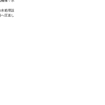
風機棟▽ホ
の水処理設
場へ圧送し