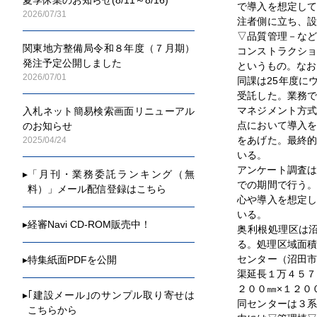
で導入を想定し
2026/07/31
注者側に立ち、
▽品質管理－な
関東地方整備局令和８年度（７月期）
コンストラクシ
発注予定公開しました
というもの。なお
2026/07/01
同課は25年度に
受託した。業務
マネジメント方
入札ネット簡易検索画面リニューアル
点において導入
のお知らせ
をあげた。最終
2025/04/24
いる。
アンケート調査は
▸
「月刊・業務委託ランキング（無
での期間で行う
料）」メール配信登録はこちら
心や導入を想定
いる。
▸
経審Navi CD-ROM販売中！
奥利根処理区は
る。処理区域面積
センター（沼田
▸
特集紙面PDFを公開
渠延長１万４５７
２００㎜×１２０
▸
｢建設メール｣のサンプル取り寄せは
同センターは３
こちらから