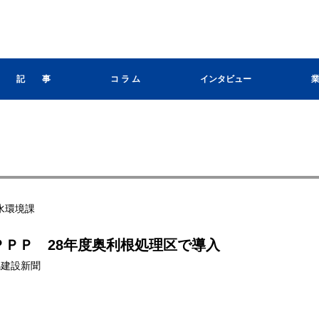
記 事
コ ラ ム
インタビュー
水環境課
ＰＰＰ 28年度奥利根処理区で導入
群馬建設新聞