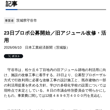
記事
茨城県守谷市
事業者
23日プロポ公募開始／旧アジュール改修・活
用
2026/06/10 日本工業経済新聞（茨城版）
守谷市は、松ケ丘６丁目地内の旧アジュール跡地の利活用に向
け、施設の改修工事に着手する。23日より、公募型プロポーザル
方式で行政利用に必要な改修工事の設計施工と、既存建物の一部
の利活用提案を求める方針。学びの多様化学校の設置については
現時点で未定としている。８日の市議会特別委員会で明らかにし
たもの。事業費に関しては12億４８９６万４０００円を見込む。