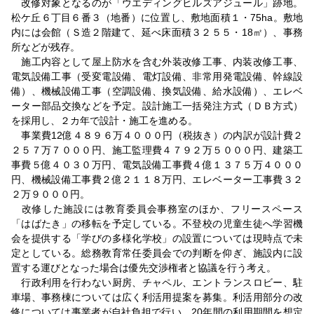
改修対象となるのが「ウエディングヒルズアジュール」跡地。
松ケ丘６丁目６番３（地番）に位置し、敷地面積１・75ha。敷地
内には会館（Ｓ造２階建て、延べ床面積３２５５・18㎡）、事務
所などが残存。
施工内容として屋上防水を含む外装改修工事、内装改修工事、
電気設備工事（受変電設備、電灯設備、非常用発電設備、幹線設
備）、機械設備工事（空調設備、換気設備、給水設備）、エレベ
ーター部品交換などを予定。設計施工一括発注方式（ＤＢ方式）
を採用し、２カ年で設計・施工を進める。
事業費12億４８９６万４０００円（税抜き）の内訳が設計費２
２５７万７０００円、施工監理費４７９２万５０００円、建築工
事費５億４０３０万円、電気設備工事費４億１３７５万４０００
円、機械設備工事費２億２１１８万円、エレベーター工事費３２
２万９０００円。
改修した施設には教育委員会事務室のほか、フリースペース
「はばたき」の移転を予定している。不登校の児童生徒へ学習機
会を提供する「学びの多様化学校」の設置については現時点で未
定としている。総務教育常任委員会での判断を仰ぎ、施設内に設
置する運びとなった場合は優先交渉権者と協議を行う考え。
行政利用を行わない厨房、チャペル、エントランスロビー、駐
車場、事務棟については広く利活用提案を募集。利活用部分の改
修については事業者が自社負担で行い、20年間の利用期間を想定