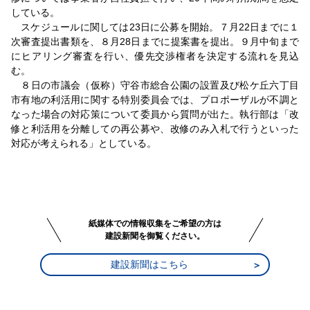
している。
スケジュールに関しては23日に公募を開始。７月22日までに１
次審査提出書類を、８月28日までに提案書を提出。９月中旬まで
にヒアリング審査を行い、優先交渉権者を決定する流れを見込
む。
８日の市議会（仮称）守谷市総合公園の設置及び松ケ丘六丁目
市有地の利活用に関する特別委員会では、プロポーザルが不調と
なった場合の対応策について委員から質問が出た。執行部は「改
修と利活用を分離しての再公募や、改修のみ入札で行うといった
対応が考えられる」としている。
紙媒体での情報収集をご希望の方は
建設新聞を御覧ください。
建設新聞はこちら