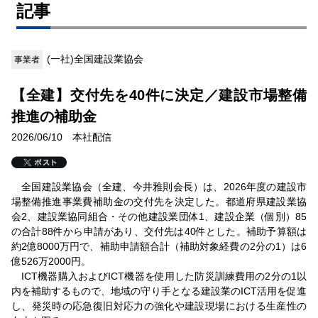
記事
(一社)全国建設業協会
事業者
【全建】交付先を40件に決定／建設市場整備
推進の補助金
2026/06/10 本社配信
全国建設業協会（全建、今井雅則会長）は、2026年度の建設市
場整備推進事業費補助金の交付先を決定した。都道府県建設業協
会2、建設業協同組合・その他建設業団体1、建設企業（個別）85
の合計88件から申請があり、交付先は40件とした。補助予算額は
約2億8000万円で、補助申請額合計（補助対象経費の2分の1）は6
億526万2000円。
ICT機器購入およびICT機器を使用した防災訓練費用の2分の1以
内を補助するもので、地域の守り手となる建設業のICT活用を促進
し、発災時の応急復旧対応力の強化や建設現場における生産性の