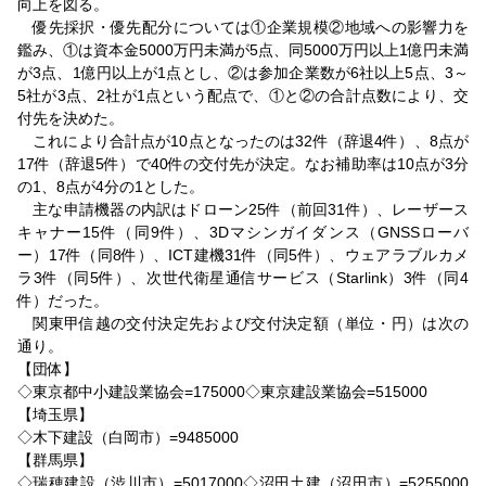
向上を図る。
優先採択・優先配分については①企業規模②地域への影響力を
鑑み、①は資本金5000万円未満が5点、同5000万円以上1億円未満
が3点、1億円以上が1点とし、②は参加企業数が6社以上5点、3～
5社が3点、2社が1点という配点で、①と②の合計点数により、交
付先を決めた。
これにより合計点が10点となったのは32件（辞退4件）、8点が
17件（辞退5件）で40件の交付先が決定。なお補助率は10点が3分
の1、8点が4分の1とした。
主な申請機器の内訳はドローン25件（前回31件）、レーザース
キャナー15件（同9件）、3Dマシンガイダンス（GNSSローバ
ー）17件（同8件）、ICT建機31件（同5件）、ウェアラブルカメ
ラ3件（同5件）、次世代衛星通信サービス（Starlink）3件（同4
件）だった。
関東甲信越の交付決定先および交付決定額（単位・円）は次の
通り。
【団体】
◇東京都中小建設業協会=175000◇東京建設業協会=515000
【埼玉県】
◇木下建設（白岡市）=9485000
【群馬県】
◇瑞穂建設（渋川市）=5017000◇沼田土建（沼田市）=5255000