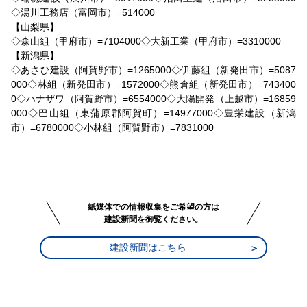
◇湯川工務店（富岡市）=514000
【山梨県】
◇森山組（甲府市）=7104000◇大新工業（甲府市）=3310000
【新潟県】
◇あさひ建設（阿賀野市）=1265000◇伊藤組（新発田市）=5087
000◇林組（新発田市）=1572000◇熊倉組（新発田市）=743400
0◇ハナザワ（阿賀野市）=6554000◇大陽開発（上越市）=16859
000◇巴山組（東蒲原郡阿賀町）=14977000◇豊栄建設（新潟
市）=6780000◇小林組（阿賀野市）=7831000
紙媒体での情報収集をご希望の方は
建設新聞を御覧ください。
建設新聞はこちら