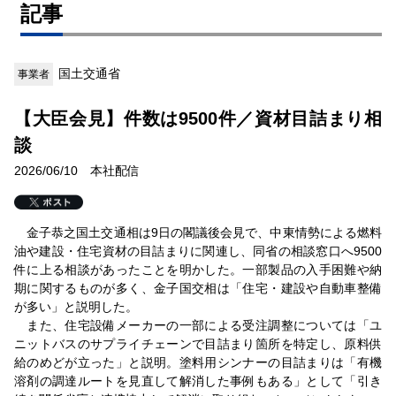
記事
国土交通省
事業者
【大臣会見】件数は9500件／資材目詰まり相
談
2026/06/10 本社配信
金子恭之国土交通相は9日の閣議後会見で、中東情勢による燃料
油や建設・住宅資材の目詰まりに関連し、同省の相談窓口へ9500
件に上る相談があったことを明かした。一部製品の入手困難や納
期に関するものが多く、金子国交相は「住宅・建設や自動車整備
が多い」と説明した。
また、住宅設備メーカーの一部による受注調整については「ユ
ニットバスのサプライチェーンで目詰まり箇所を特定し、原料供
給のめどが立った」と説明。塗料用シンナーの目詰まりは「有機
溶剤の調達ルートを見直して解消した事例もある」として「引き