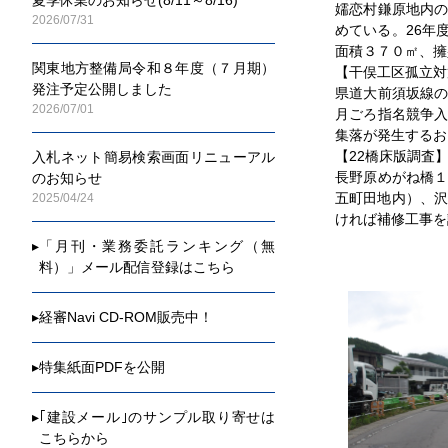
嬬恋村鎌原地内
2026/07/31
めている。26年
面積３７０㎡、擁
関東地方整備局令和８年度（７月期）
【干俣工区孤立対
発注予定公開しました
県道大前須坂線
2026/07/01
月ごろ指名競争
集落が発生するお
【22橋床版調査
入札ネット簡易検索画面リニューアル
長野原めがね橋
のお知らせ
五町田地内）、沢
2025/04/24
ければ補修工事を
▸
「月刊・業務委託ランキング（無
料）」メール配信登録はこちら
▸
経審Navi CD-ROM販売中！
▸
特集紙面PDFを公開
▸
｢建設メール｣のサンプル取り寄せは
こちらから