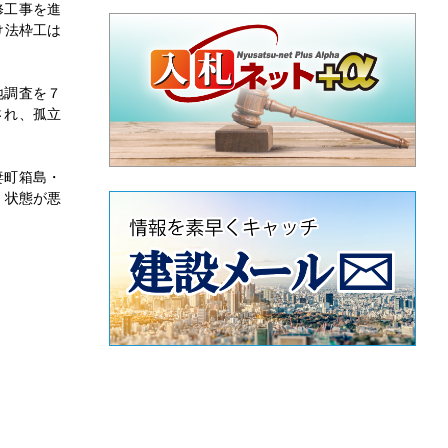
修工事を進
け法枠工は
地調査を７
され、孤立
妻町箱島・
。状態が悪