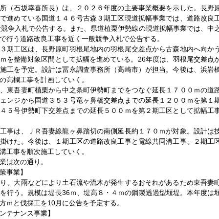
務所（石坂幸喜所長）は、２０２６年度の主要事業概要を示した。長野
内で進めている国道１４６号古森３期工区現道拡幅事業では、道路改良
般競争入札で公告する。また、県道植栗伊勢線の現道拡幅事業では、中
で行う道路改良工事を近く一般競争入札で公告する。
森３期工区は、長野原町羽根尾地内の羽根尾交差点から古森地内へ向か
ｍを整備対象区間として拡幅を進めている。26年度は、羽根尾交差点
の施工を予定。設計は冨永調査事務所（高崎市）が担当。今後は、浜岩
の高欄工事を計画していく。
は、東吾妻町植栗から中之条町伊勢町までをつなぐ延長１７００ｍの道
チェンジから国道３５３号竜ヶ鼻橋交差点までの延長１２００ｍを第１
１４５号伊勢町下交差点までの延長５００ｍを第２期工区として拡幅工
良工事は、ＪＲ吾妻線龍ヶ鼻踏切の南側延長約１７０ｍが対象。設計は
手掛けた。今後は、１期工区の道路改良工事と電線共同溝工事、２期工
溝工事を順次施工していく。
業は次の通り。
策事業】
おり、大雨などにより土石流や流木が発生するおそれがあるため東吾妻
を行う。規模は堤長36ｍ、堤高８・４ｍの鋼製透過型堰堤。本年度は
方ｍと伐採工を10月に公告を予定する。
ンテナンス事業】