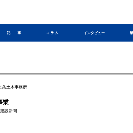
記 事
コ ラ ム
インタビュー
之条土木事務所
事業
群馬建設新聞