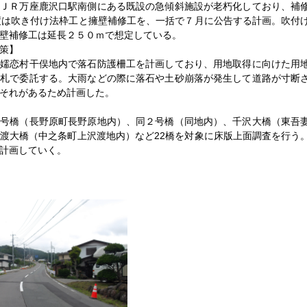
のＪＲ万座鹿沢口駅南側にある既設の急傾斜施設が老朽化しており、補
度は吹き付け法枠工と擁壁補修工を、一括で７月に公告する計画。吹付
壁補修工は延長２５０ｍで想定している。
策】
の嬬恋村干俣地内で落石防護柵工を計画しており、用地取得に向けた用
入札で委託する。大雨などの際に落石や土砂崩落が発生して道路が寸断
それがあるため計画した。
】
１号橋（長野原町長野原地内）、同２号橋（同地内）、千沢大橋（東吾
渡大橋（中之条町上沢渡地内）など22橋を対象に床版上面調査を行う
計画していく。