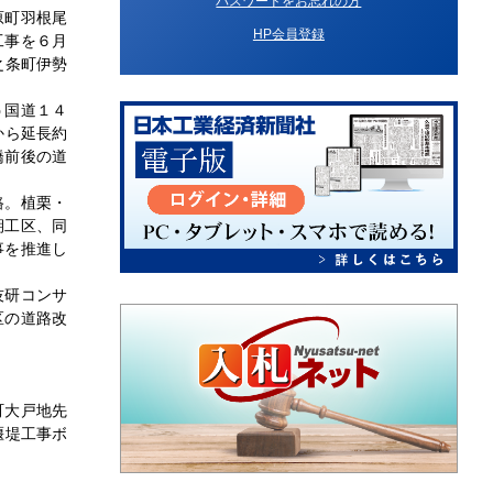
パスワードをお忘れの方
原町羽根尾
HP会員登録
工事を６月
之条町伊勢
う国道１４
から延長約
橋前後の道
路。植栗・
期工区、同
事を推進し
技研コンサ
区の道路改
町大戸地先
堰堤工事ボ