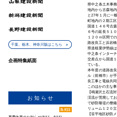
県中之条土木事
地内から古森地
と27年１月に一
町地内の２期工区
国道１４６号古
６号の延長５１０
１２０ｍ区間で
路改良工と浜岩橋
千葉、栃木、神奈川版はこちら
県道植栗伊勢線
中之条インター
交差点から国道
企画特集紙面
ている。
本年度の道路改
ル（前橋市）が
良工事と電線共同
このほかの主な事
【鳴瀬沢土石流対
お 知 ら せ
渓流が荒廃して
で砂防堰堤の整備
リューム１２０立
【笹平地区砂防メ
夏季休業のお知らせ(8/11～8/16)