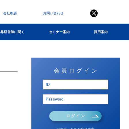
会社概要
お問い合わせ
業界経営陣に聞く
セミナー案内
採用案内
会 員 ロ グ イ ン
ロ グ イ ン