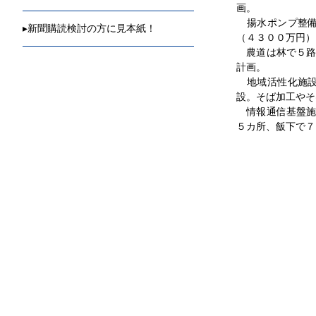
画。
揚水ポンプ整備
▸
新聞購読検討の方に見本紙！
（４３００万円）
農道は林で５路
計画。
地域活性化施設
設。そば加工やそ
情報通信基盤施
５カ所、飯下で７