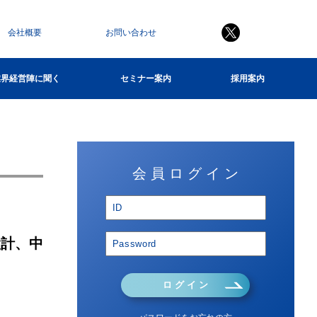
会社概要
お問い合わせ
業界経営陣に聞く
セミナー案内
採用案内
会 員 ロ グ イ ン
設計、中
ロ グ イ ン