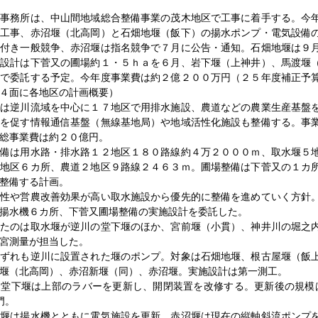
事務所は、中山間地域総合整備事業の茂木地区で工事に着手する。今
修工事、赤沼堰（北高岡）と石畑地堰（飯下）の揚水ポンプ・電気設備
件付き一般競争、赤沼堰は指名競争で７月に公告・通知。石畑地堰は９
施設計は下菅又の圃場約１・５ｈａを６月、岩下堰（上神井）、馬渡堰
札で委託する予定。今年度事業費は約２億２００万円（２５年度補正予
４面に各地区の計画概要）
は逆川流域を中心に１７地区で用排水施設、農道などの農業生産基盤
装を促す情報通信基盤（無線基地局）や地域活性化施設も整備する。事
総事業費は約２０億円。
備は用水路・排水路１２地区１８０路線約４万２０００ｍ、取水堰５
４地区６カ所、農道２地区９路線２４６３ｍ。圃場整備は下菅又の１カ
整備する計画。
性や営農改善効果が高い取水施設から優先的に整備を進めていく方針
揚水機６カ所、下菅又圃場整備の実施設計を委託した。
たのは取水堰が逆川の堂下堰のほか、宮前堰（小貫）、神井川の堀之
宮測量が担当した。
ずれも逆川に設置された堰のポンプ。対象は石畑地堰、根古屋堰（飯
堰（北高岡）、赤沼新堰（同）、赤沼堰。実施設計は第一測工。
堂下堰は上部のラバーを更新し、開閉装置を改修する。更新後の規模
門。
堰は揚水機とともに電気施設を更新。赤沼堰は現在の縦軸斜流ポンプ