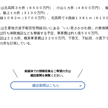
は北高岡３カ所（８５００万円）、小山１カ所（４８００万円）、
、飯上１カ所（３１００万円）。
線１０８２ｍ（３７００万円）、北高岡で４路線１３８１ｍ（６１０
は主要地方道宇都宮笠間線沿いにある「いい里さかがわ館」の東側
ば打ち体験施設などを整備する予定。事業費は約１億５００万円。
設は２２カ所。概算事業費は２２００万円。下菅又、下鮎田、小貫下
カ所を計画している。
紙媒体での情報収集をご希望の方は
建設新聞を御覧ください。
建設新聞はこちら