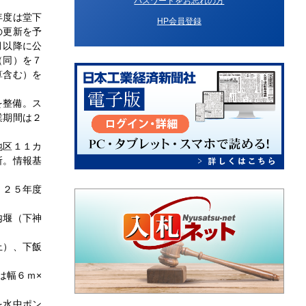
パスワードをお忘れの方
年度は堂下
HP会員登録
の更新を予
月以降に公
（同）を７
算含む）を
を整備。ス
業期間は２
地区１１カ
所。情報基
。２５年度
内堰（下神
上）、下飯
は幅６ｍ×
を水中ポン