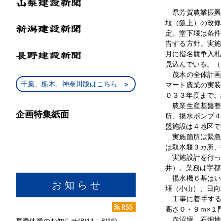
県芳賀農業振興
堰（飯上）の改
定。堂下堰は条
告する方針。実
月に指名競争入
見込んでいる。（
茂木の全体計画
千葉、栃木、神奈川版はこちら
マート農業の実
０３３年度まで。
農業生産基盤整
企画特集紙面
所、揚水ポンプ
盤施設は４地区で
実施箇所は緊急
は取水堰３カ所、
実施設計を行っ
井）。業務は宇都
揚水機６基はい
お 知 ら せ
堰（小山）、日向
工事に着手する
高さ０・９ｍ×１
赤沼堰、石畑地
夏季休業のお知らせ(8/11～8/16)