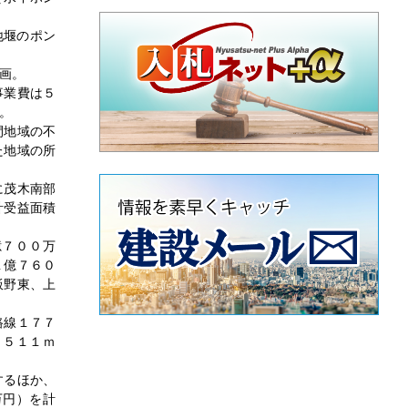
地堰のポン
画。
事業費は５
。
間地域の不
た地域の所
に茂木南部
計受益面積
億７００万
１億７６０
飯野東、上
路線１７７
１５１１ｍ
するほか、
万円）を計