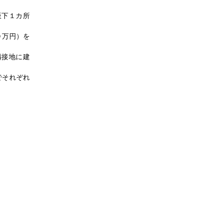
飯下１カ所
０万円）を
隣接地に建
でそれぞれ