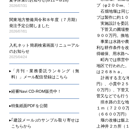
プ（φ２００㎜、
2026/07/31
石畑地堰は同じ
プは製作に約１０
関東地方整備局令和８年度（７月期）
実施設計を委託
発注予定公開しました
下菅又の圃場整備
2026/07/01
９００万円。換地
事業は水路や農
入札ネット簡易検索画面リニューアル
利な耕作条件を
のお知らせ
得確保、用水路へ
2025/04/24
町内では県営中
地区で行われた
▸
「月刊・業務委託ランキング（無
は２６８ｈａ。
料）」メール配信登録はこちら
計画する主な地
円）、小貫中２
０万円）、下菅
▸
経審Navi CD-ROM販売中！
菅又などでも行う
排水路の主な地
▸
特集紙面PDFを公開
１ｍ（７２００
（６６００万円）
▸
｢建設メール｣のサンプル取り寄せは
堰の改修は飯上
こちらから
上神井２カ所（