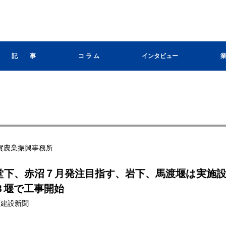
記 事
コ ラ ム
インタビュー
賀農業振興事務所
堂下、赤沼７月発注目指す、岩下、馬渡堰は実施
３堰で工事開始
栃木建設新聞