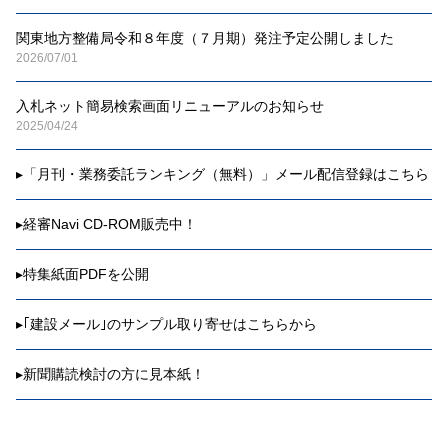
関東地方整備局令和８年度（７月期）発注予定公開しました
2026/07/01
入札ネット簡易検索画面リニューアルのお知らせ
2025/04/24
▸
「月刊・業務委託ランキング（無料）」メール配信登録はこちら
▸
経審Navi CD-ROM販売中！
▸
特集紙面PDFを公開
▸
｢建設メール｣のサンプル取り寄せはこちらから
▸
新聞購読検討の方に見本紙！