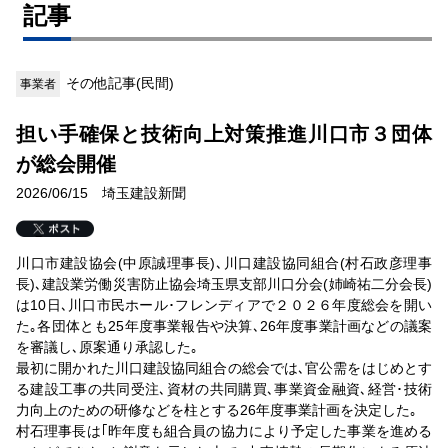
記事
その他記事(民間)
事業者
担い手確保と技術向上対策推進川口市３団体
が総会開催
2026/06/15 埼玉建設新聞
川口市建設協会(中原誠理事長)､川口建設協同組合(村石政彦理事
長)､建設業労働災害防止協会埼玉県支部川口分会(姉崎祐二分会長)
は10日､川口市民ホール･フレンディアで２０２６年度総会を開い
た｡各団体とも25年度事業報告や決算､26年度事業計画などの議案
を審議し､原案通り承認した｡
最初に開かれた川口建設協同組合の総会では､官公需をはじめとす
る建設工事の共同受注､資材の共同購買､事業資金融資､経営･技術
力向上のための研修などを柱とする26年度事業計画を決定した｡
村石理事長は｢昨年度も組合員の協力により予定した事業を進める