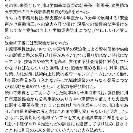
その後､来賓として川口労働基準監督の朝長亮一郎署長､建災防埼
玉県支部の白石茂敏事務局長が祝辞を述べた｡
うち白石事務局長は､県支部が本年度から３カ年で展開する｢安全
声かけ運動埼玉｣への協力を呼び掛け｢現場での積極的な声掛けを
通じて安全意識の向上と労働災害防止につなげてほしい｣と訴え
た｡
総会終了後には懇親会が開かれた｡
中原理事長はあいさつで､中東情勢の緊迫化による資材価格や供給
への影響に懸念を示し｢仕事があるだけでは乗り切れない時代にな
っている｡技術力や経営力を高め､変化する社会情勢に対応してい
かなければならない｣と強調｡また､協会が進める担い手対策､防災
対策､入札対策､技術向上対策の各ワーキングチームについて触れ
｢会員の意見を取り入れながら､地域建設業のさらなる発展につな
がる活動を進めていきたい｣と協力を呼び掛けた｡
続いて来賓としてあいさつした岡本ゆり子川口市長は､就任後に川
口市建設協会から公共事業のあり方や中東情勢を踏まえた支援策
に関する要望を受けたことに触れ｢市内企業あっての川口市であ
り､市内業者優先の考え方はこれまで通り変わらない｣と明言した｡
さらに､災害対応や地域インフラを支える建設業界に謝意を示し
｢担い手確保やＤＸ推進などの課題にも連携して取り組み､皆さま
とともに川口の未来を築いていきたい｣と力を込めた｡