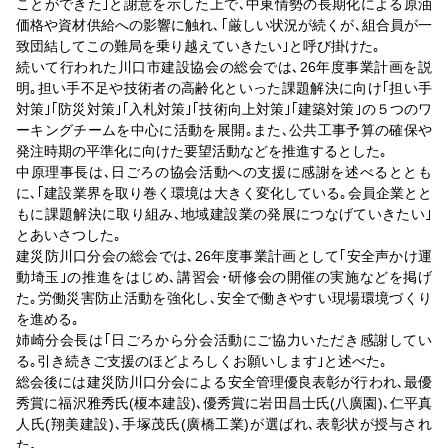
ことができた｣と謝意を示した上で､中東情勢の長期化による原油
価格や資材供給への影響に触れ､｢厳しい状況が続くが､組合員が一
致団結してこの難局を乗り越えていきたい｣と呼び掛けた｡
続いて行われた川口市建設協会の総会では､26年度事業計画を説
明｡担い手不足や技術者の高齢化といった課題解決に向け｢担い手
対策｣｢防災対策｣｢入札対策｣｢技術向上対策｣｢建築対策｣の５つのワ
ーキングチームを中心に活動を展開｡また､公共工事予算の確保や
発注時期の平準化に向けた要望活動などを推進するとした｡
中原理事長は､日ごろの協会活動への支援に感謝を述べるととも
に､｢建設業界を取り巻く環境は大きく変化している｡会員企業とと
もに課題解決に取り組み､地域建設業の発展につなげていきたい｣
とあいさつした｡
建災防川口分会の総会では､26年度事業計画として｢安全声かけ運
動埼玉｣の推進をはじめ､講習会･研修会の開催の実施などを掲げ
た｡労働災害防止活動を強化し､安全で働きやすい現場環境づくり
を進める｡
姉崎分会長は｢日ごろから分会活動にご協力いただき感謝してい
る｡引き続きご支援のほどよろしくお願いします｣と述べた｡
総会後には建災防川口分会による安全管理優良表彰が行われ､最優
秀賞に福沢雅秀氏(榎本建設)､優秀賞に岩田昌士氏(八廣園)､仁平真
人氏(翔美建設)､手塚茂氏(廣橋工業)が選ばれ､表彰状が授与され
た｡