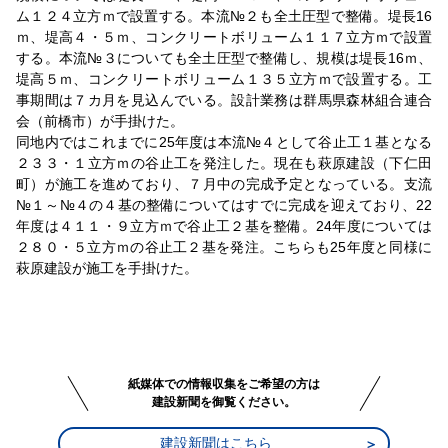
ム１２４立方ｍで設置する。本流№２も全土圧型で整備。堤長16
ｍ、堤高４・５ｍ、コンクリートボリューム１１７立方ｍで設置
する。本流№３についても全土圧型で整備し、規模は堤長16ｍ、
堤高５ｍ、コンクリートボリューム１３５立方ｍで設置する。工
事期間は７カ月を見込んでいる。設計業務は群馬県森林組合連合
会（前橋市）が手掛けた。
同地内ではこれまでに25年度は本流№４として谷止工１基となる
２３３・１立方ｍの谷止工を発注した。現在も萩原建設（下仁田
町）が施工を進めており、７月中の完成予定となっている。支流
№１～№４の４基の整備についてはすでに完成を迎えており、22
年度は４１１・９立方ｍで谷止工２基を整備。24年度については
２８０・５立方ｍの谷止工２基を発注。こちらも25年度と同様に
萩原建設が施工を手掛けた。
紙媒体での情報収集をご希望の方は
建設新聞を御覧ください。
建設新聞はこちら