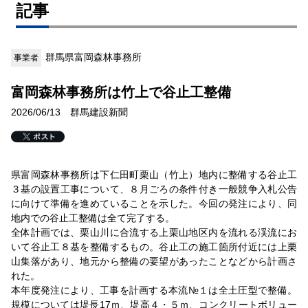
記事
群馬県富岡森林事務所
事業者
富岡森林事務所は竹上で谷止工整備
2026/06/13 群馬建設新聞
県富岡森林事務所は下仁田町栗山（竹上）地内に整備する谷止工
３基の設置工事について、８月ごろの条件付き一般競争入札公告
に向けて準備を進めていることを示した。今回の発注により、同
地内での谷止工整備は全て完了する。
全体計画では、栗山川に合流する上栗山地区内を流れる渓流にお
いて谷止工８基を整備するもの。谷止工の施工箇所付近には上栗
山集落があり、地元から整備の要望があったことなどから計画さ
れた。
本年度発注により、工事を計画する本流№１は全土圧型で整備。
規模については堤長17ｍ、堤高４・５ｍ、コンクリートボリュー