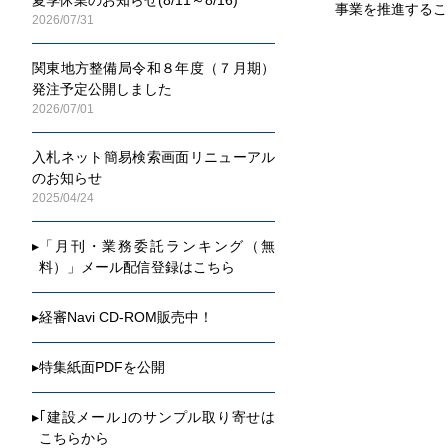
事業を推進するこ
2026/07/31
関東地方整備局令和８年度（７月期）
発注予定公開しました
2026/07/01
入札ネット簡易検索画面リニューアル
のお知らせ
2025/04/24
▸
「月刊・業務委託ランキング（無
料）」メール配信登録はこちら
▸
経審Navi CD-ROM販売中！
▸
特集紙面PDFを公開
▸
｢建設メール｣のサンプル取り寄せは
こちらから