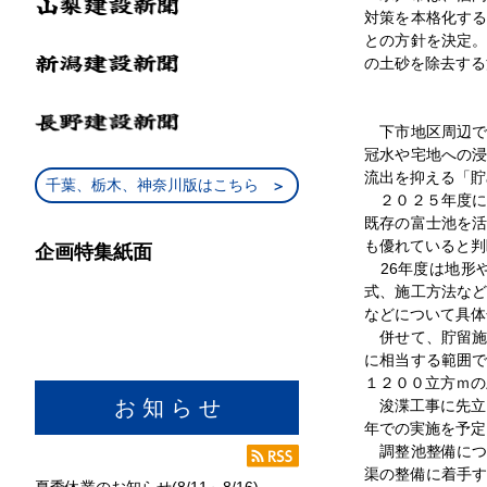
対策を本格化す
との方針を決定
の土砂を除去する
下市地区周辺で
冠水や宅地への
流出を抑える「貯
千葉、栃木、神奈川版はこちら
２０２５年度に
既存の富士池を
も優れていると判
企画特集紙面
26年度は地形
式、施工方法な
などについて具体
併せて、貯留施
に相当する範囲
１２００立方ｍの
お 知 ら せ
浚渫工事に先立ち
年での実施を予定
調整池整備につ
渠の整備に着手
夏季休業のお知らせ(8/11～8/16)