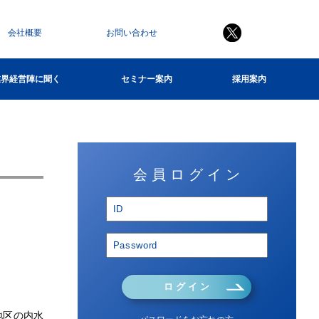
会社概要
お問い合わせ
業界経営陣に聞く
セミナー案内
採用案内
会 員 ロ グ イ ン
ロ グ イ ン
地区の内水