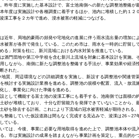
る。昨年度に実施した基本設計で、富士池南側への新たな調整池整備が
。本年度は実施設計や各種調査に着手するほか、池内に堆積した約１２
浚渫工事を２カ年で進め、浸水被害の軽減につなげる。
は近年、局地的豪雨の頻発や宅地化の進展に伴う雨水流出量の増加に
浸水被害が各所で発生している。このため市は、雨水を一時的に貯留し
める」対策を柱に、新川流域における内水対策を推進している。
は酒門団地や第三中学校を含む新川上流域を対象に基本設計を実施。
活用しながら、南側に新たな調整池を整備する手法が、事業効果や経済
断された。
や地質、周辺環境などの詳細調査を実施し、新設する調整池や関連管
どを検討する実施設計業務を進める。調整池の規模や配置、流入・放流
化し、事業化に向けた準備を進める。
設として機能する富士池の浚渫工事にも着手する。池南側では面積の
で土砂が堆積しており、十分な貯留能力を発揮できていないことから、
土砂を除去する計画。これにより下流域の冠水被害軽減が期待される。
整備していた仮設道路は間もなく完成する見込みで、浚渫は26～27
している。
いては、今後、事業に必要な用地取得を進めた上で、調整池本体や流
する。市は実施設計の成果を踏まえながら事業計画を策定し、重点的か