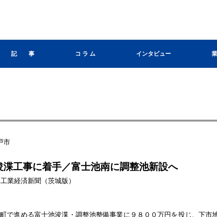
記 事
コ ラ ム
インタビュー
戸市
浚渫工事に着手／富士池南に調整池新設へ
 日本工業経済新聞（茨城版）
町で進める富士池浚渫・調整池整備事業に９８００万円を投じ、下市