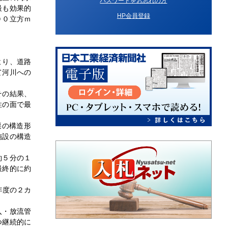
パスワードをお忘れの方
最も効果的
HP会員登録
００立方ｍ
より、道路
て河川への
その結果、
性の面で最
渠の構造形
施設の構造
約５分の１
最終的に約
年度の２カ
入・放流管
つ継続的に