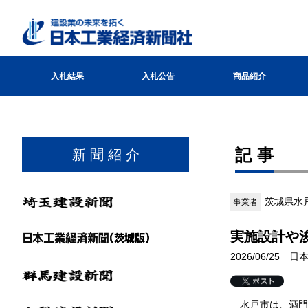
入札結果
入札公告
商品紹介
記事
新 聞 紹 介
茨城県水
事業者
実施設計や
2026/06/25
水戸市は、酒門