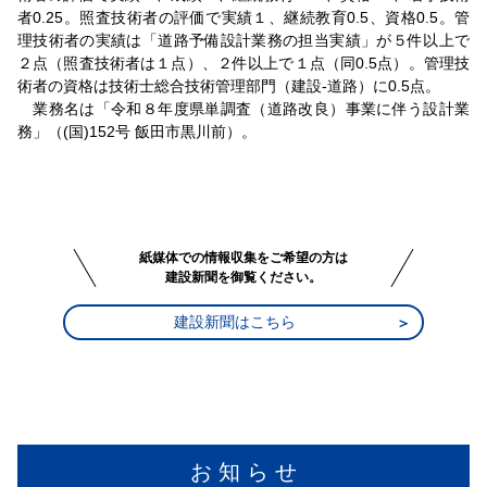
者0.25。照査技術者の評価で実績１、継続教育0.5、資格0.5。管
理技術者の実績は「道路予備設計業務の担当実績」が５件以上で
２点（照査技術者は１点）、２件以上で１点（同0.5点）。管理技
術者の資格は技術士総合技術管理部門（建設-道路）に0.5点。
業務名は「令和８年度県単調査（道路改良）事業に伴う設計業
務」（(国)152号 飯田市黒川前）。
紙媒体での情報収集をご希望の方は
建設新聞を御覧ください。
建設新聞はこちら
お 知 ら せ