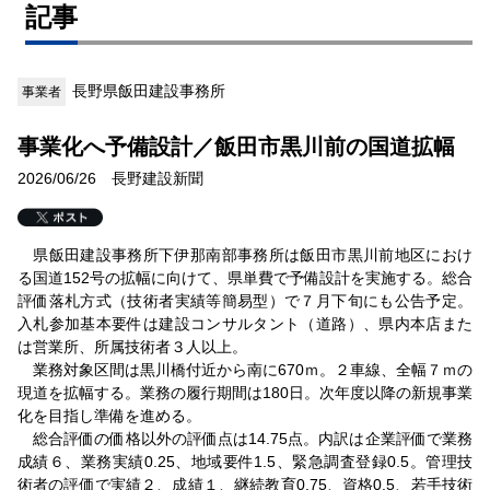
記事
長野県飯田建設事務所
事業者
事業化へ予備設計／飯田市黒川前の国道拡幅
2026/06/26 長野建設新聞
県飯田建設事務所下伊那南部事務所は飯田市黒川前地区におけ
る国道152号の拡幅に向けて、県単費で予備設計を実施する。総合
評価落札方式（技術者実績等簡易型）で７月下旬にも公告予定。
入札参加基本要件は建設コンサルタント（道路）、県内本店また
は営業所、所属技術者３人以上。
業務対象区間は黒川橋付近から南に670ｍ。２車線、全幅７ｍの
現道を拡幅する。業務の履行期間は180日。次年度以降の新規事業
化を目指し準備を進める。
総合評価の価格以外の評価点は14.75点。内訳は企業評価で業務
成績６、業務実績0.25、地域要件1.5、緊急調査登録0.5。管理技
術者の評価で実績２、成績１、継続教育0.75、資格0.5、若手技術