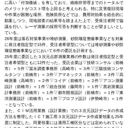
に高い「付加価値」を有しており、維維持管理までのトータルで
のメリットがコスト増を上回ると考えられる。特に災害復旧現場
や作業が困難な場所、危険箇所などでは、費用対効果を総合的に
勘案しつつ、現地踏査の結果等を踏まえた上で、受発注者間で協
議を行い、レーザ測量の採用可否を判断することが望ましいとし
ている。
26年度は落石対策事業や堆砂測量、砂防堰堤整備事業などを対象
に発注者指定型で15件、受注者希望型については堆砂測量や砂防
堰堤整備事業などにおいて６件の委託を計画する。
25年度に委託した３次元点群測量業務の件数は発注者指定型と受
注者希望型ともに12件だった。受託企業は▽技研コンサル（前橋
市）＝５件▽冨永調査事務所（高崎市）＝３件▽三陽技術コンサ
ルタンツ（前橋市）＝３件▽アマネックス（前橋市）＝３件▽高
崎測量（高崎市）＝２件▽コイデ（前橋市）＝２件▽アコン測量
設計（前橋市）＝１件▽総合技術（藤岡市）＝１件▽黒岩測量設
計事務所（前橋市）＝１件▽都市開発設計（前橋市）＝１件▽東
洋測量設計（前橋市）＝１件▽プロファ設計（伊勢崎市）＝１件
－となっている。
また、ＣＩＭ活用業務（設計業務）での３次元設計データの作成
方法を整理したＩＣＴ施工用３次元設計データ作成要領案も25年
度に制定した。同要領案には適用工種区分などは定められていな