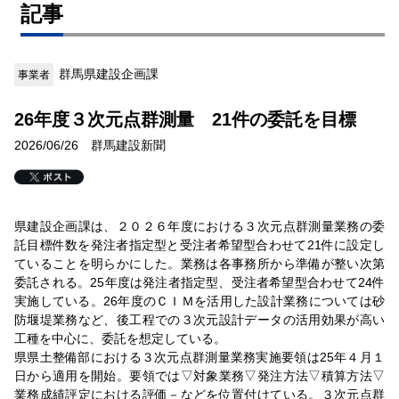
記事
群馬県建設企画課
事業者
26年度３次元点群測量 21件の委託を目標
2026/06/26 群馬建設新聞
県建設企画課は、２０２６年度における３次元点群測量業務の委
託目標件数を発注者指定型と受注者希望型合わせて21件に設定し
ていることを明らかにした。業務は各事務所から準備が整い次第
委託される。25年度は発注者指定型、受注者希望型合わせて24件
実施している。26年度のＣＩＭを活用した設計業務については砂
防堰堤業務など、後工程での３次元設計データの活用効果が高い
工種を中心に、委託を想定している。
県県土整備部における３次元点群測量業務実施要領は25年４月１
日から適用を開始。要領では▽対象業務▽発注方法▽積算方法▽
業務成績評定における評価－などを位置付けている。３次元点群