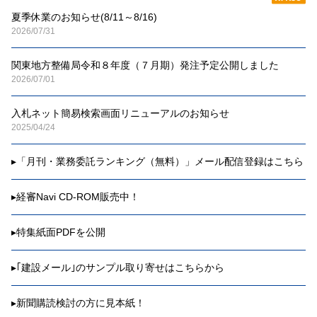
夏季休業のお知らせ(8/11～8/16)
2026/07/31
関東地方整備局令和８年度（７月期）発注予定公開しました
2026/07/01
入札ネット簡易検索画面リニューアルのお知らせ
2025/04/24
▸
「月刊・業務委託ランキング（無料）」メール配信登録はこちら
▸
経審Navi CD-ROM販売中！
▸
特集紙面PDFを公開
▸
｢建設メール｣のサンプル取り寄せはこちらから
▸
新聞購読検討の方に見本紙！