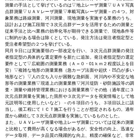
測量の手法として挙げているのは▽地上レーザ測量▽ＵＡＶ写真
点群測量▽ＵＡＶレーザ測量▽車載写真レーザ測量－の４つ。対
象業務は路線測量、河川測量、現地測量を実施する業務のうち、
設計および施工段階で３次元点群データを活用するための測量と
従来手法と比べ業務の効率化等が期待できる測量で、現地条件等
に制約がある場合は除くとしている。発注方法は発注者指定型と
受注者希望型の２つを挙げている。
同月９日には実施要領の一部改定を行い、３次元点群測量の発注
者指定型の具体的な選定要件を新たに追加。発注者指定型の選定
要件として▽広範囲の測量業務（Ａ＝０・01ｋｍ２程度以上を目
安）▽複雑な地形の測量業務（急カーブ法面や起伏・凹凸が多い
地形など）▽人の立ち入りが困難な急斜面、河川内や不安定な地
形等の測量業務▽現道上の測量業務▽河川堤防・砂防施設等の調
査・測量や維持管理業務における測量業務▽その他（過年度に３
次元点群測量を実施した箇所や３次元データを視覚情報として地
元説明等に使用したいなど）－の６項目のうち、３項目以上に該
当し、後工程にてＩＣＴ施工を行うことが想定されるもの。過年
度から継続して３次元点群測量を実施しているものとした。
また、ＵＡＶレーザ測量や地上レーザ測量については従来の測量
と比較して費用が高くなる場合があるが、安全性の向上、迅速な
データ取得、データ品質の飛躍的な向上、精度の確保など、非常