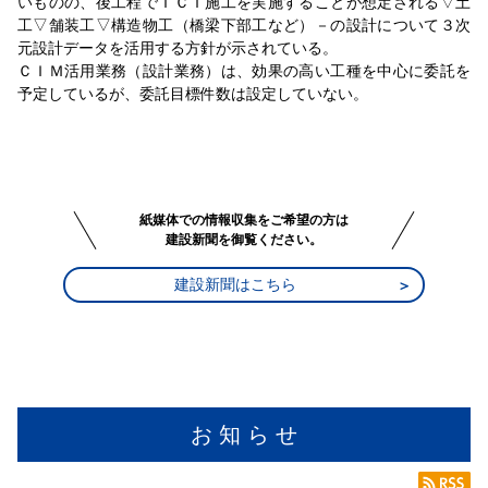
いものの、後工程でＩＣＴ施工を実施することが想定される▽土
工▽舗装工▽構造物工（橋梁下部工など）－の設計について３次
元設計データを活用する方針が示されている。
ＣＩＭ活用業務（設計業務）は、効果の高い工種を中心に委託を
予定しているが、委託目標件数は設定していない。
紙媒体での情報収集をご希望の方は
建設新聞を御覧ください。
建設新聞はこちら
お 知 ら せ