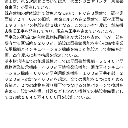
第１次、第２次調査については八千代エンジニヤリング（東京都
台東区）が受注している。
既存建物の解体設計で対象となるのは、ＲＣ造３階建て、延べ床
面積７２４・68㎡の旧第一生命ビルとＷ造２階建て、延べ床面積
１９６・67㎡の施設の計２棟となる。このほか本年度は、舗装撤
去復旧工事を発注しており、現在も工事を進めているところ。
同事業の区域は伊勢崎織物協同組合が大部分を占め、市が一部を
所有する区域約９２００㎡。施設は図書館機能を中心に織物産業
伝承機能とインキュベーション機能を備えた施設として整備を計
画。25年度末に基本構想を策定している。
基本構想時点での施設規模としては▽図書館機能＝５３４０㎡▽
織物産業伝承機能＝４６０㎡▽情報発信機能＝適宜▽インキュベ
ーション機能＝６８０㎡▽利用促進機能＝１００㎡▽共有部＝２
８２０㎡－の計９４００㎡を想定。全ての機能を１つにまとめる
合築と、２つの建物を渡り廊下でつなげる分棟パターンで検討を
進める。設計や外構、什器なども含めた概算での施設整備費とし
ては79億１８４５万４０００円を試算している。