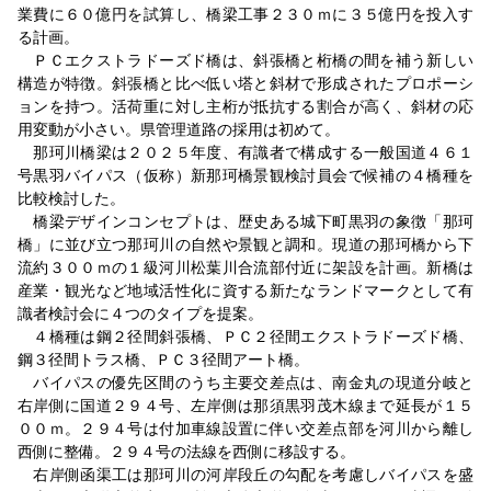
業費に６０億円を試算し、橋梁工事２３０ｍに３５億円を投入す
る計画。
ＰＣエクストラドーズド橋は、斜張橋と桁橋の間を補う新しい
構造が特徴。斜張橋と比べ低い塔と斜材で形成されたプロポーシ
ョンを持つ。活荷重に対し主桁が抵抗する割合が高く、斜材の応
用変動が小さい。県管理道路の採用は初めて。
那珂川橋梁は２０２５年度、有識者で構成する一般国道４６１
号黒羽バイパス（仮称）新那珂橋景観検討員会で候補の４橋種を
比較検討した。
橋梁デザインコンセプトは、歴史ある城下町黒羽の象徴「那珂
橋」に並び立つ那珂川の自然や景観と調和。現道の那珂橋から下
流約３００ｍの１級河川松葉川合流部付近に架設を計画。新橋は
産業・観光など地域活性化に資する新たなランドマークとして有
識者検討会に４つのタイプを提案。
４橋種は鋼２径間斜張橋、ＰＣ２径間エクストラドーズド橋、
鋼３径間トラス橋、ＰＣ３径間アート橋。
バイパスの優先区間のうち主要交差点は、南金丸の現道分岐と
右岸側に国道２９４号、左岸側は那須黒羽茂木線まで延長が１５
００ｍ。２９４号は付加車線設置に伴い交差点部を河川から離し
西側に整備。２９４号の法線を西側に移設する。
右岸側函渠工は那珂川の河岸段丘の勾配を考慮しバイパスを盛