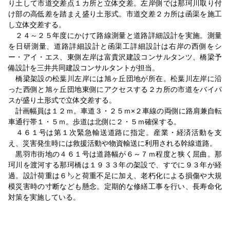
り土して市道交差点１カ所と立体交差。左岸側では那珂川取り付
け部の高低差を踏まえ盛り土形式。市道交差２カ所は函渠を施工
し立体交差する。
２４～２５年度にかけて路線測量と道路詳細設計を実施。測量
を日研測量、道路詳細設計と函渠工詳細設計は右岸の西側をシ
ー・アイ・エス、東側左岸は富貴沢建設コンサルタンツ、橋梁予
備設計を三井共同建設コンサルタントが担当。
橋梁架設の松葉川左岸には旭ヶ丘団地が所在。松葉川左岸に沿
った西側と旭ヶ丘団地東側にアクセスする２カ所の市道をバイパ
スが盛り土形式で立体交差する。
計画幅員は１２ｍ。車道３・２５ｍ×２車線の両側に路肩兼自転
車通行帯１・５ｍ。歩道は北側に２・５ｍ確保する。
４６１号は第１次緊急輸送道路に指定。産業・経済活動を支
え、災害発生時には救援活動や物資輸送に利用される幹線道路。
黒羽市街地の４６１号は道路幅が６～７ｍ程度と狭く屈曲。那
珂川を渡河する那珂橋は１９３３年の架設で、すでに９３年が経
過。設計荷重は６㌧と荷重不足に加え、老朽化による損傷や大規
模災害時の寸断なども懸念。定期的な修繕工事を行い、長寿命化
対策を実施している。