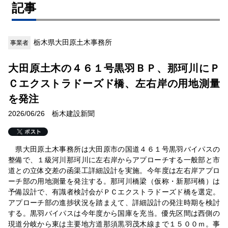
記事
栃木県大田原土木事務所
事業者
大田原土木の４６１号黒羽ＢＰ、那珂川にＰ
Ｃエクストラドーズド橋、左右岸の用地測量
を発注
2026/06/26 栃木建設新聞
県大田原土木事務所は大田原市の国道４６１号黒羽バイパスの
整備で、１級河川那珂川に左右岸からアプローチする一般部と市
道との立体交差の函渠工詳細設計を実施。今年度は左右岸アプロ
ーチ部の用地測量を発注する。那珂川橋梁（仮称・新那珂橋）は
予備設計で、有識者検討会がＰＣエクストラドーズド橋を選定。
アプローチ部の進捗状況を踏まえて、詳細設計の発注時期を検討
する。黒羽バイパスは今年度から国庫を充当。優先区間は西側の
現道分岐から東は主要地方道那須黒羽茂木線まで１５００ｍ。事