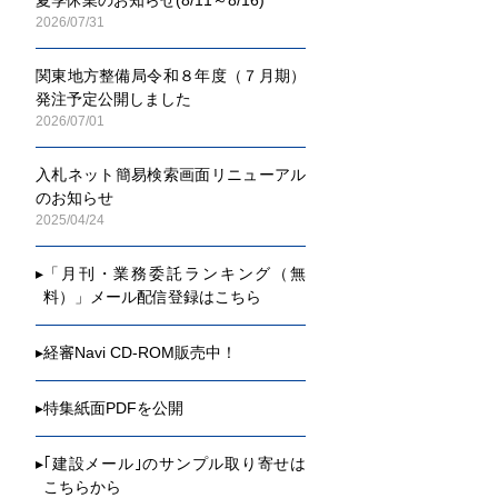
2026/07/31
関東地方整備局令和８年度（７月期）
発注予定公開しました
2026/07/01
入札ネット簡易検索画面リニューアル
のお知らせ
2025/04/24
▸
「月刊・業務委託ランキング（無
料）」メール配信登録はこちら
▸
経審Navi CD-ROM販売中！
▸
特集紙面PDFを公開
▸
｢建設メール｣のサンプル取り寄せは
こちらから