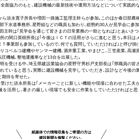
の全面協力のもと､建設機械の最新技術や運用方法などについて実践的
から須永寛子所長や増田一路施工監理主幹らが参加｡このほか春日部農
部下水道事務所､星野組などの職員も加わり､総勢約30人が見学会に参加
田主幹は｢見学会を通じて皆さまの日常業務の一助となれば｣とあいさつ
所の関口英樹所長は｢今後はＩＣＴの活用がさらに進むと思う｡本日は
ＣＴ事業部も参加しているので､何でも質問していただければ｣と呼び掛
りコベルコ建機やヤンマー建機､酒井重工業､やまびこ､三笠産業､高瀬
転圧機械､整地運搬車など13台を出展した｡
明を受ける中､埼玉県建設業協会の星野守男杉戸支部長は｢県職員の皆
れていると思う｡実際に建設機械を見学していただき､設計など今後の
と期待を寄せた｡
を受けた須永所長は｢メーカーごとに新しい機能や現場に合わせた工夫
械を活用し､暑さの厳しい現場でも安全に作業をしていただければと思
紙媒体での情報収集をご希望の方は
建設新聞を御覧ください。