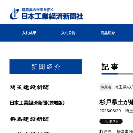
入札結果
入札公告
商品紹介
記事
新 聞 紹 介
埼玉県杉
事業者
杉戸県土が
2026/06/29 
杉戸県土整備事務