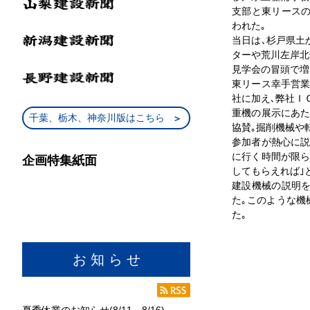
支部と東リース
われた｡
当日は､杉戸県土
ターや荒川左岸北
見学会の冒頭で増
東リース幸手営業
社に加え､弊社Ｉ
重機の展示にあた
千葉、栃木、神奈川版はこちら
協賛｡掘削機械や
参加者が熱心に説
に行く時間が限ら
企画特集紙面
してもらえれば｣
建設機械の説明
た｡このような機
た｡
お 知 ら せ
夏季休業のお知らせ(8/11～8/16)