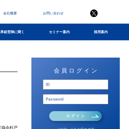
会社概要
お問い合わせ
業界経営陣に聞く
セミナー案内
採用案内
会 員 ロ グ イ ン
ロ グ イ ン
業協会杉戸