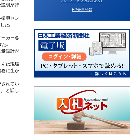
パスワードをお忘れの方
な説明が行
HP会員登録
林振興セン
した｡
｡
メーカー各
けた｡
測量設計が
さんは現場
業務に生か
がされてい
う｣と話し