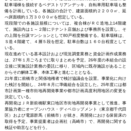
駐車場棟を接続するペデストリアンデッキ、自転車用駐車場も整
備を計画している。各施設の合計で、建築面積約２２００㎡、延
べ床面積約１万３０００㎡を想定している。
現段階での各施設規模については、複合棟がＲＣ造地上14階建
て。施設内は１～２階にテナント店舗および事務所を設置し、そ
の上階を分譲マンションとして80戸程度整備する。駐車場棟は、
Ｓ造４階建て、４層５段を想定。駐車台数は１６０台程度として
いる。
現在進めている基本設計および現況調査業務と資金計画作成業務
は、27年１月ごろまでに取りまとめを予定。26年度の本組合の設
立後に実施設計業務の委託に移り、区域内に既存施設があること
からその解体工事、本体工事と進むこととなる。
21年度に前橋市と関係地権者で検討協議会を設置。事業化に向け
た検討を開始し、24年８月に準備組合を設立した。25年度には都
市計画第一種市街地再開発事業や都市計画高度利用地区の変更を
決定している。
再開発はＪＲ新前橋駅東口地区市街地再開発事業として推進。事
業協力者にオープンハウス・ディベロップメント（東京都千代田
区）および電源群馬（前橋市）が就き、再開発における保留床の
取得を予定。事業提案者は企画社（高崎市）で、再開発に関する
検証や助言などを行う。