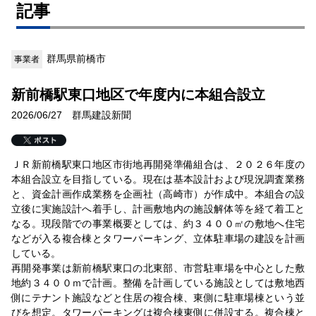
記事
群馬県前橋市
事業者
新前橋駅東口地区で年度内に本組合設立
2026/06/27 群馬建設新聞
ＪＲ新前橋駅東口地区市街地再開発準備組合は、２０２６年度の
本組合設立を目指している。現在は基本設計および現況調査業務
と、資金計画作成業務を企画社（高崎市）が作成中。本組合の設
立後に実施設計へ着手し、計画敷地内の施設解体等を経て着工と
なる。現段階での事業概要としては、約３４００㎡の敷地へ住宅
などが入る複合棟とタワーパーキング、立体駐車場の建設を計画
している。
再開発事業は新前橋駅東口の北東部、市営駐車場を中心とした敷
地約３４００ｍで計画。整備を計画している施設としては敷地西
側にテナント施設などと住居の複合棟、東側に駐車場棟という並
びを想定。タワーパーキングは複合棟東側に併設する。複合棟と