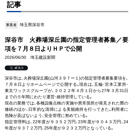
記事
埼玉県深谷市
事業者
深谷市 火葬場深丘園の指定管理者募集／要
項を７月８日よりＨＰで公開
2026/06/30 埼玉建設新聞
深谷市は､火葬場深丘園(山河３９７ー１)の指定管理者募集要項を､
７月８日よりホームページで公開する｡現在は､五輪･宮本工業所･
東京ワックスグループが､２０２２年４月１日から27年３月31日
までの５年間にわたり運営･維持管理している｡
現在の業務では､各種設備点検の実施や異常箇所が発見された際の
修繕のほか､日常的な清掃による美観維持を行ってきた｡利用者に
危険が及ばないよう､安全管理に努めている｡
指定管理料は､22年度が９３５２万円､23年度が９０４３万円､24
年度が９３７２万円､25年度が９２３２万円となっている｡