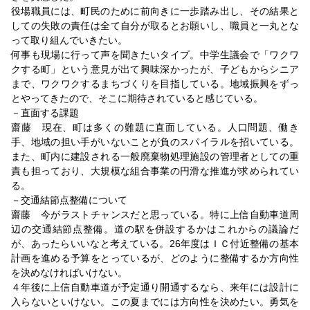
役場職員には、町民のために前向きに一歩踏み出し、その結果と
しての失敗の責任は全て自分が取るとお願いし、職員と一丸とな
って取り組んでいきたい。
何事も現場に行って声を聞きたいタイプ。中学生議会で「ワクワ
クする町」という意見が出て興味深かったが、子どもからシニア
まで、ワクワクするまちづくりを目指している。地域振興をずっ
とやってきたので、そこに期待されていると感じている。
－直面する課題
齋藤 現在、町は多くの難題に直面している。人口問題、働き
手、地域の担い手がいないことが負のスパイラルを招いている。
また、町内に建設される一般廃棄物処理施設の管理者としての重
責も担っており、大規模な組合事業の円滑な推進が求められてい
る。
－交通結節点整備について
齋藤 今がラストチャンスだと思っている。特に上信自動車道周
辺の交通結節点整備。道の駅を併設するかはこれからの議論だ
が、あったらいいなと考えている。26年度はＩＣ付近整備の基本
計画を進める予算をとっているが、どのように整備するか方向性
を決めなければいけない。
４年後に上信自動車道が予定通り開通するなら、来年には設計に
入らないといけない。この夏までには方向性を決めたい。勇気を