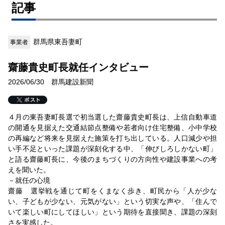
記事
群馬県東吾妻町
事業者
齋藤貴史町長就任インタビュー
2026/06/30 群馬建設新聞
４月の東吾妻町長選で初当選した齋藤貴史町長は、上信自動車道
の開通を見据えた交通結節点整備や若者向け住宅整備、小中学校
の再編など将来を見据えた施策を打ち出している。人口減少や担
い手不足といった課題が深刻化する中、「伸びしろしかない町」
と語る齋藤町長に、今後のまちづくりの方向性や建設事業への考
えを聞いた。
－就任の心境
齋藤 選挙戦を通じて町をくまなく歩き、町民から「人が少な
い、子どもが少ない、元気がない」という切実な声や、「住んで
いて楽しい町にしてほしい」という期待を直接聞き、課題の深刻
さを実感した。