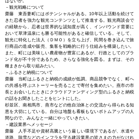
はないか。
－観光戦略について
齋藤 東吾妻町にはポテンシャルがある。10年以上活動を続けて
きた忍者を強力な観光コンテンツとして推進する。観光商談会で
の経験から、忍者は世界的な認知度が高く、インバウンド需要に
おいて草津温泉にも勝る可能性があると確信している。そして、
観光に特化した法人（ＤＭＯ）を立ち上げ、民間を巻き込んで旅
行商品の造成や販売、集客を戦略的に行う仕組みを構築したい。
また、町には美味しい農産物が豊富にあるが、行政としてのブラ
ンド化が不十分であるため、さらなる強化を図る。まずは、その
種まきから取り組みたい。
－ふるさと納税について
齋藤 当町はふるさと納税の成績が低調。商品競争でなく、町へ
の共感を呼ぶストーリーを売ることで寄付を集めたい。燕市の市
長とお会いしたときにクラウドファンディング型のふるさと納税
の話をお聞きしたことをヒントにした。
杉並区、南相馬市、燕市などの他自治体との交流から得られる知
恵を大切にしている。自分は地盤も看板もないボトムアップの人
間なので、みんなと一緒にやっていきたい。
－建設業界へメッセージ
齋藤 人手不足や資材高騰という厳しい環境下であるが、水道や
道路、除雪などのインフラを守る建設業界の皆さまの力がなけれ