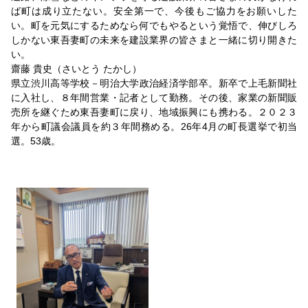
ば町は成り立たない。安全第一で、今後もご協力をお願いした
い。町を元気にするためなら何でもやるという覚悟で、伸びしろ
しかない東吾妻町の未来を建設業界の皆さまと一緒に切り開きた
い。
齋藤 貴史（さいとう たかし）
県立渋川高等学校－明治大学政治経済学部卒。新卒で上毛新聞社
に入社し、８年間営業・記者として勤務。その後、家業の新聞販
売所を継ぐため東吾妻町に戻り、地域振興にも携わる。２０２３
年から町議会議員を約３年間務める。26年4月の町長選挙で初当
選。53歳。