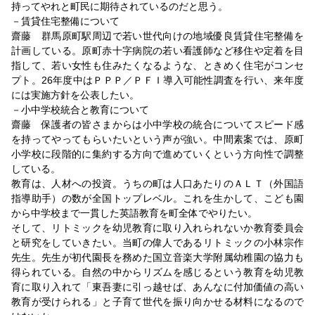
持ってやれと町民に期待されているのだと思う。
－賃貸住宅整備について
齋藤 群馬原町駅周辺で若い世代向けの地域優良賃貸住宅整備を
計画している。原町赤十字病院の若い看護師など移住や定着を目
指して、若い女性も住みたくなるような、ときめく住宅がコンセ
プト。26年度中はＰＰＰ／ＰＦＩ導入可能性調査を行い、来年度
には実施方針を公表したい。
－小中学校統合と教育について
齋藤 保護者の皆さまからは小中学校の統合についてスピード感
を持ってやってもらいたいという声が強い。中間素案では、原町
小学校に段階的に集約する方向で進めていくという方向性で調整
している。
教育は、人材への投資。うちの町は人口あたりのＡＬＴ（外国語
指導助手）の数が全国トップレベル。これを生かして、こども園
から中学校まで一貫した英語教育を町全体でやりたい。
そして、リトミックを幼児教育に取り入れられないか教育委員会
と研究をしていきたい。当町の偉人であるリトミックの小林宗作
先生。先生が初代園長を務めた国立音楽大学附属幼稚園の協力も
得られている。自然の中からリズムを感じるという教育を幼児教
育に取り入れて「東吾妻に引っ越せば、あんなに付加価値の高い
教育が受けられる」と子育て世代を振り向かせる材料になるので