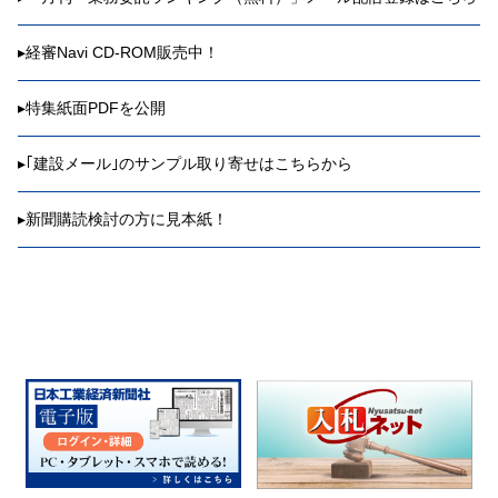
▸
経審Navi CD-ROM販売中！
▸
特集紙面PDFを公開
▸
｢建設メール｣のサンプル取り寄せはこちらから
▸
新聞購読検討の方に見本紙！