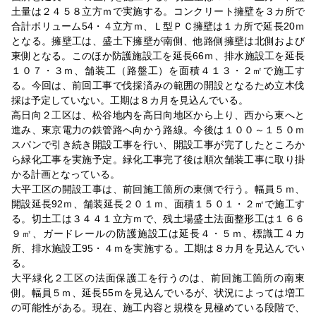
土量は２４５８立方ｍで実施する。コンクリート擁壁を３カ所で
合計ボリューム54・４立方ｍ、Ｌ型ＰＣ擁壁は１カ所で延長20ｍ
となる。擁壁工は、盛土下擁壁が南側、他路側擁壁は北側および
東側となる。このほか防護施設工を延長66ｍ、排水施設工を延長
１０７・３ｍ、舗装工（路盤工）を面積４１３・２㎡で施工す
る。今回は、前回工事で伐採済みの範囲の開設となるため立木伐
採は予定していない。工期は８カ月を見込んでいる。
高日向２工区は、松谷地内を高日向地区から上り、西から東へと
進み、東京電力の鉄管路へ向かう路線。今後は１００～１５０ｍ
スパンで引き続き開設工事を行い、開設工事が完了したところか
ら緑化工事を実施予定。緑化工事完了後は順次舗装工事に取り掛
かる計画となっている。
大平工区の開設工事は、前回施工箇所の東側で行う。幅員５ｍ、
開設延長92ｍ、舗装延長２０１ｍ、面積１５０１・２㎡で施工す
る。切土工は３４４１立方ｍで、残土場盛土法面整形工は１６６
９㎡、ガードレールの防護施設工は延長４・５ｍ、標識工４カ
所、排水施設工95・４ｍを実施する。工期は８カ月を見込んでい
る。
大平緑化２工区の法面保護工を行うのは、前回施工箇所の南東
側。幅員５ｍ、延長55ｍを見込んでいるが、状況によっては増工
の可能性がある。現在、施工内容と規模を見極めている段階で、