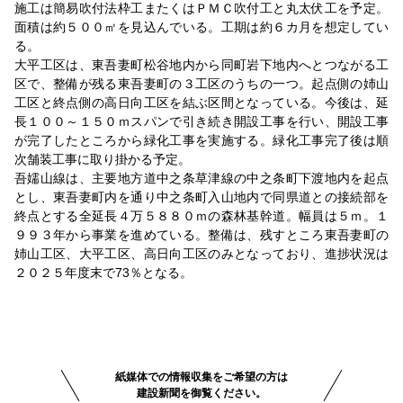
施工は簡易吹付法枠工またくはＰＭＣ吹付工と丸太伏工を予定。
面積は約５００㎡を見込んでいる。工期は約６カ月を想定してい
る。
大平工区は、東吾妻町松谷地内から同町岩下地内へとつながる工
区で、整備が残る東吾妻町の３工区のうちの一つ。起点側の姉山
工区と終点側の高日向工区を結ぶ区間となっている。今後は、延
長１００～１５０ｍスパンで引き続き開設工事を行い、開設工事
が完了したところから緑化工事を実施する。緑化工事完了後は順
次舗装工事に取り掛かる予定。
吾嬬山線は、主要地方道中之条草津線の中之条町下渡地内を起点
とし、東吾妻町内を通り中之条町入山地内で同県道との接続部を
終点とする全延長４万５８８０ｍの森林基幹道。幅員は５ｍ。１
９９３年から事業を進めている。整備は、残すところ東吾妻町の
姉山工区、大平工区、高日向工区のみとなっており、進捗状況は
２０２５年度末で73％となる。
紙媒体での情報収集をご希望の方は
建設新聞を御覧ください。