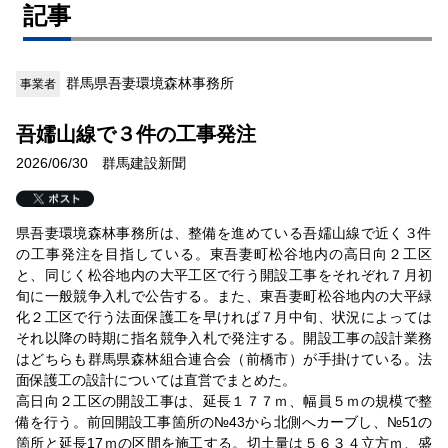
記事
群馬県吾妻環境森林事務所
事業者
吾嬬山線で３件の工事発注
2026/06/30 群馬建設新聞
県吾妻環境森林事務所は、整備を進めている吾嬬山線で近く３件
の工事発注を目指している。東吾妻町松谷地内の高日向２工区
と、同じく松谷地内の大平工区で行う開設工事をそれぞれ７月初
旬に一般競争入札で公告する。また、東吾妻町松谷地内の大平緑
化２工区で行う法面保護工を早ければ７月中旬、状況によっては
それ以降の時期に指名競争入札で発注する。開設工事の設計業務
はどちらも群馬県森林組合連合会（前橋市）が手掛けている。法
面保護工の設計については直営でまとめた。
高日向２工区の開設工事は、延長１７７ｍ、幅員５ｍの規模で整
備を行う。前回開設工事箇所の№43から北側へカーブし、№51の
箇所と延長17ｍの区間を施工する。切土量は５６３４立方ｍ、盛