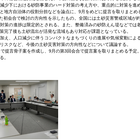
口減少下における砂防事業のハード対策の考え方や、重点的に対策を進
と地方自治体の役割分担などを論点に、9月をめどに提言を取りまとめ
た初会合で検討の方向性を示したもの。全国には土砂災害警戒区域が約
、対策の進捗は限定的とされる。また、整備済みの砂防えん堤などでは
策完了後も土砂流出が活発な流域もあり対応が課題となっている。
加え、人口減少に伴うコンパクトなまちづくりの進展や気候変動によ
リスクなど、今後の土砂災害対策の方向性などについて議論する。
で提言骨子案を作成し、9月の第3回会合で提言案を取りまとめる予定
る。