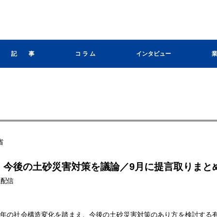
記 事
コ ラ ム
インタビュー
省
】今後の土砂災害対策を議論／9月に提言取りまと
本社配信
年の社会構造変化を踏まえ、今後の土砂災害対策のあり方を検討する