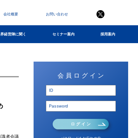
会社概要
お問い合わせ
業界経営陣に聞く
セミナー案内
採用案内
会 員 ロ グ イ ン
め
ロ グ イ ン
有識者会議