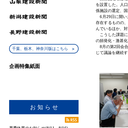
を設置した。人
係施設の選定、国
6月29日に開い
存在するものの
んでいるほか、対
こうした課題に
の頻発化・激甚化
8月の第2回会合
千葉、栃木、神奈川版はこちら
じて議論を継続す
企画特集紙面
お 知 ら せ
夏季休業のお知らせ(8/11～8/16)