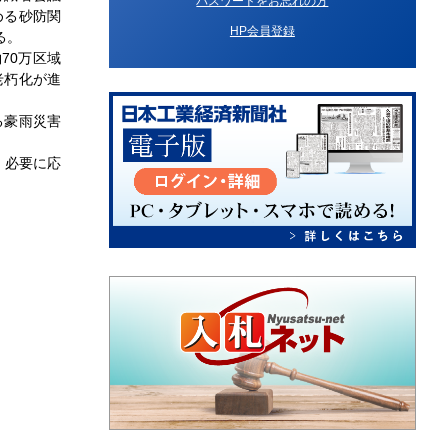
パスワードをお忘れの方
める砂防関
HP会員登録
る。
70万区域
老朽化が進
る豪雨災害
。必要に応