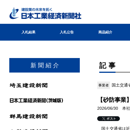
入札結果
入札公告
商品紹介
記事
新 聞 紹 介
国土交通
事業者
【砂防事業
2026/06/30 
国土交通省は近