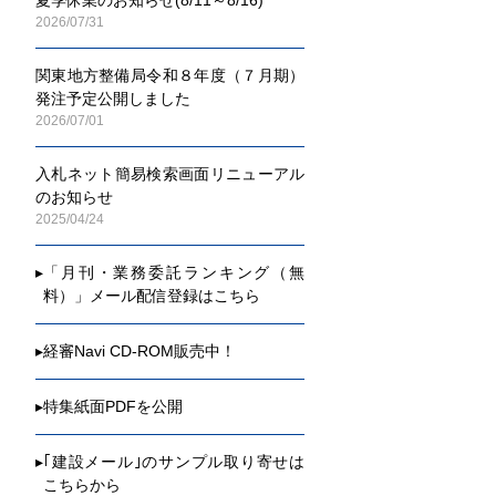
2026/07/31
関東地方整備局令和８年度（７月期）
発注予定公開しました
2026/07/01
入札ネット簡易検索画面リニューアル
のお知らせ
2025/04/24
▸
「月刊・業務委託ランキング（無
料）」メール配信登録はこちら
▸
経審Navi CD-ROM販売中！
▸
特集紙面PDFを公開
▸
｢建設メール｣のサンプル取り寄せは
こちらから