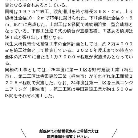
更となる場合もあるとしている。
同橋は１９７５年竣工、渡良瀬川を跨ぐ橋長３６８・２ｍ。上り
線橋は全幅10・２ｍで75年に架けられた。下り線橋は全幅９・５
ｍ、86年に完成した。上部工は８径間で連続鋼溶接Ｉ型合成橋と
なっている。下部工は逆Ｔ式の橋台が直接基礎。７基ある橋脚は
逆Ｔ式と張り出しＴ型となる。
桐生大橋長寿命化補修工事の全体計画としては、約２万４０００
㎡を施工対象として推進している。２０２５年度末までの時点で
全体の約70％に当たる１万７０００㎡程度が実施済みとなってい
る。
同橋の工事としては、25年度に第一工区を野村建設工業（桐生
市）、第二工区は寺田建設工業（桐生市）がそれぞれ施工面積２
２２５㎡程度で実施した。なお、24年度は第一工区を三興エンジ
ニアリング（桐生市）、第二工区は寺田建設工業が約１５００㎡
区間をそれぞれ施工した。
紙媒体での情報収集をご希望の方は
建設新聞を御覧ください。