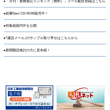
▸
「月刊・業務委託ランキング（無料）」メール配信登録はこちら
▸
経審Navi CD-ROM販売中！
▸
特集紙面PDFを公開
▸
｢建設メール｣のサンプル取り寄せはこちらから
▸
新聞購読検討の方に見本紙！