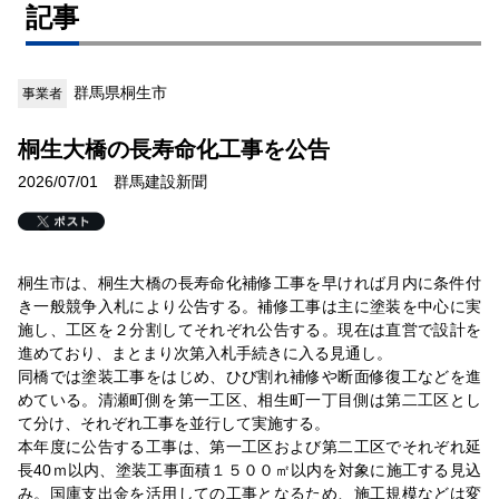
記事
群馬県桐生市
事業者
桐生大橋の長寿命化工事を公告
2026/07/01 群馬建設新聞
桐生市は、桐生大橋の長寿命化補修工事を早ければ月内に条件付
き一般競争入札により公告する。補修工事は主に塗装を中心に実
施し、工区を２分割してそれぞれ公告する。現在は直営で設計を
進めており、まとまり次第入札手続きに入る見通し。
同橋では塗装工事をはじめ、ひび割れ補修や断面修復工などを進
めている。清瀬町側を第一工区、相生町一丁目側は第二工区とし
て分け、それぞれ工事を並行して実施する。
本年度に公告する工事は、第一工区および第二工区でそれぞれ延
長40ｍ以内、塗装工事面積１５００㎡以内を対象に施工する見込
み。国庫支出金を活用しての工事となるため、施工規模などは変