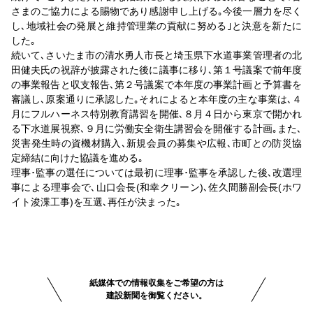
さまのご協力による賜物であり感謝申し上げる｡今後一層力を尽く
し､地域社会の発展と維持管理業の貢献に努める｣と決意を新たに
した｡
続いて､さいたま市の清水勇人市長と埼玉県下水道事業管理者の北
田健夫氏の祝辞が披露された後に議事に移り､第１号議案で前年度
の事業報告と収支報告､第２号議案で本年度の事業計画と予算書を
審議し､原案通りに承認した｡それによると本年度の主な事業は､４
月にフルハーネス特別教育講習を開催､８月４日から東京で開かれ
る下水道展視察､９月に労働安全衛生講習会を開催する計画｡また､
災害発生時の資機材購入､新規会員の募集や広報､市町との防災協
定締結に向けた協議を進める｡
理事･監事の選任については最初に理事･監事を承認した後､改選理
事による理事会で､山口会長(和幸クリーン)､佐久間勝副会長(ホワ
イト浚渫工事)を互選､再任が決まった｡
紙媒体での情報収集をご希望の方は
建設新聞を御覧ください。