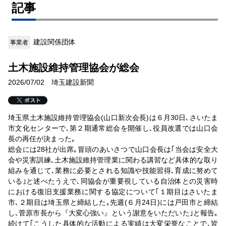
記事
建設関係団体
事業者
土木施設維持管理協会が総会
2026/07/02 埼玉建設新聞
埼玉県土木施設維持管理協会(山口新次会長)は６月30日､さいたま
市文化センターで､第２期通常総会を開催し､役員改選では山口会
長の再任が決まった｡
総会には28社が出席｡冒頭のあいさつで山口会長は｢当会は安全大
会や災害訓練､土木施設維持管理業に関わる講習など具体的な取り
組みを通じて､業務に必要とされる知識や技能習得､育成に努めて
いる｣と述べたうえで､同協会が重要視している自治体との災害時
における復旧支援業務に関する協定について｢１期目はさいたま
市､２期目は埼玉県と締結した｡先週(６月24日)には戸田市と締結
し､菅原市長から『大変心強い』という謝意をいただいた｣と報告｡
続けて｢こうした具体的な活動による実績は大変栄誉なことで､皆