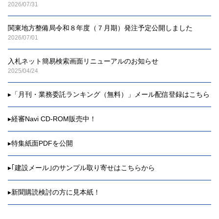
2026/07/31
関東地方整備局令和８年度（７月期）発注予定公開しました
2026/07/01
入札ネット簡易検索画面リニューアルのお知らせ
2025/04/24
▸
「月刊・業務委託ランキング（無料）」メール配信登録はこちら
▸
経審Navi CD-ROM販売中！
▸
特集紙面PDFを公開
▸
｢建設メール｣のサンプル取り寄せはこちらから
▸
新聞購読検討の方に見本紙！