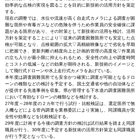
効率的な点検の実現を図ることを目的に新技術の活用方針を策定
する。
現在の調整では、水位や流速が高く自走式カメラによる調査が困
難な箇所や有毒ガスなどの危険を伴うため作業員の安全確保に課
題がある箇所があり、その対策として新技術の活用を検討。活用
方針を策定することにより▽従来の調査困難箇所でも安定した点
検が可能となり、点検範囲の拡大▽高精細映像などで劣化を早期
に把握でき、更新判断の精度向上と計画的管理の高度化▽作業員
の立ち入りが最小限に抑えられるため、安全性の向上や調査時間
とコストの低減－などの効果が期待される。新技術のイメージと
して飛行式ドローンや水上走行式カメラをあげている。
本年度は調査困難箇所でも安全かつ確実に調査が可能となるドロ
ーンの種類などの検討を予定する。国土交通省や他の自治体など
が提供する先進事例を収集。県が管理する下水道の調査困難箇所
において有効なドローンの種類などを検討する。
27年度～28年度の２カ年で行う試行・比較検証は、選定箇所で無
人機などによる管内調査を業務委託により実施し、同課職員が安
全性や効果などを比較検証する。
29年度に計画する今後の調査方針の検討は試行結果を踏まえ同課
職員が行う。30年度に予定する新技術の活用方針策定も同課職員
が行う予定となっている。