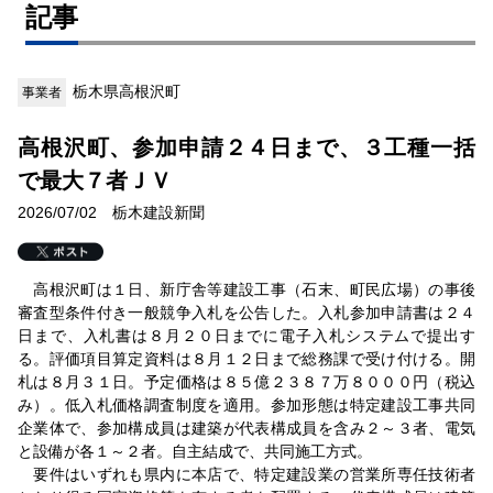
記事
栃木県高根沢町
事業者
高根沢町、参加申請２４日まで、３工種一括
で最大７者ＪＶ
2026/07/02 栃木建設新聞
高根沢町は１日、新庁舎等建設工事（石末、町民広場）の事後
審査型条件付き一般競争入札を公告した。入札参加申請書は２４
日まで、入札書は８月２０日までに電子入札システムで提出す
る。評価項目算定資料は８月１２日まで総務課で受け付ける。開
札は８月３１日。予定価格は８５億２３８７万８０００円（税込
み）。低入札価格調査制度を適用。参加形態は特定建設工事共同
企業体で、参加構成員は建築が代表構成員を含み２～３者、電気
と設備が各１～２者。自主結成で、共同施工方式。
要件はいずれも県内に本店で、特定建設業の営業所専任技術者