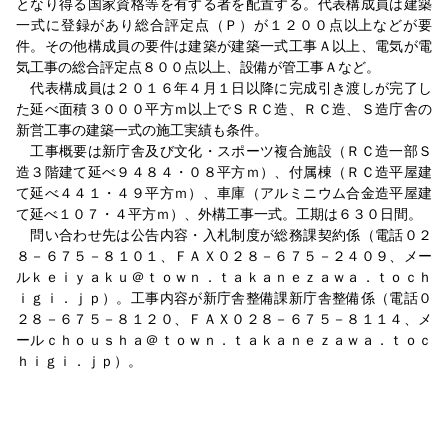
となり得る国家資格等を有する者を配置する。代表構成員は建築
一式に登録があり総合評定点（Ｐ）が１２００点以上などが要
件。その他構成員の要件は建築が建築一式工事Ａ以上、電気が電
気工事の総合評定点８００点以上、設備が管工事Ａなど。
代表構成員は２０１６年４月１日以降に完成引き渡しが完了し
た延べ面積３０００平方ｍ以上でＳＲＣ造、ＲＣ造、Ｓ造庁舎の
新営工事の建築一式の施工実績も条件。
工事概要は新庁舎及び文化・スポーツ複合施設（ＲＣ造一部Ｓ
造３階建て延べ９４８４・０８平方ｍ）、付属棟（ＲＣ造平屋建
て延べ４４１・４９平方ｍ）、車庫（アルミニウム合金造平屋建
て延べ１０７・４平方ｍ）、外構工事一式。工期は６３０日間。
問い合わせ先は公告内容・入札制度が総務課契約係（電話０２
８－６７５－８１０１、ＦＡＸ０２８－６７５－２４０９、メー
ルｋｅｉｙａｋｕ＠ｔｏｗｎ．ｔａｋａｎｅｚａｗａ．ｔｏｃｈ
ｉｇｉ．ｊｐ）。工事内容が新庁舎整備課新庁舎整備係（電話０
２８－６７５－８１２０、ＦＡＸ０２８－６７５－８１１４、メ
ールｃｈｏｕｓｈａ＠ｔｏｗｎ．ｔａｋａｎｅｚａｗａ．ｔｏｃ
ｈｉｇｉ．ｊｐ）。