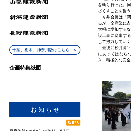
を執り行った。
尽くすことを誓う
今井会長は「関
るが、全産業に
大幅に増加する
設工事に従事す
して努力していく
最後に松井角平
千葉、栃木、神奈川版はこちら
にあってはなら
き、積極的な安全
企画特集紙面
お 知 ら せ
夏季休業のお知らせ(8/11～8/16)