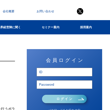
会社概要
お問い合わせ
業界経営陣に聞く
セミナー案内
採用案内
会 員 ロ グ イ ン
ロ グ イ ン
を行うボラ