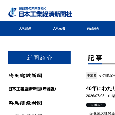
入札結果
入札公告
商品紹介
記事
新 聞 紹 介
その他記事
事業者
40年にわ
2026/07/03 
峡北地区建設業