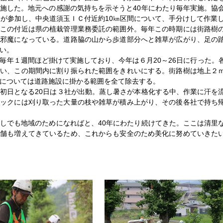
施した。地元への感謝の気持ちを示そうと40年にわたり毎年実施。協
人が参加し、中央道須玉ＩＣ付近約10㎞区間について、手分けして作業
この付近は県の植栽管理業務委託の範囲外。毎年この時期には街路樹
の邪魔になっている。道路脇の山から歩道部分へと雑草が広がり、足の
い。
年１週間ほど掛けて実施しており、今年は６月20～26日に行った。
縫い、この期間内に割り振られた範囲をきれいにする。街路樹は地上２
については道路施設に掛かる範囲を全て除去する。
初日となる20日は３社が出動。蒸し暑さが本格化する中、作業に汗を
ラックには刈り取った大量の枝や雑草が積み上がり、その後各社で持ち
しでも地域のためになればと、40年にわたり続けてきた。ここは清里
店舗も増えてきているため、これからも安全のため美化に努めていきた