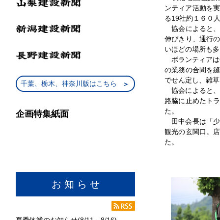
ンティア活動を実
る19社約１６０
協会によると、
伸びきり、通行
いほどの場所も多
ボランティアは毎
の業務の合間を
でせん定し、雑草
千葉、栃木、神奈川版はこちら
協会によると、
路脇に止めたト
た。
企画特集紙面
田中会長は「少
観光の玄関口。
た。
お 知 ら せ
夏季休業のお知らせ(8/11～8/16)