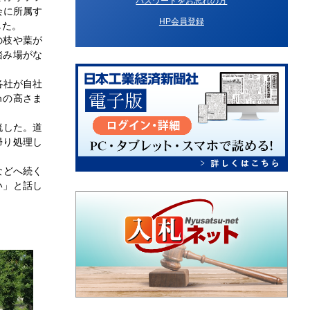
パスワードをお忘れの方
会に所属す
HP会員登録
した。
の枝や葉が
踏み場がな
各社が自社
ｍの高さま
流した。道
帰り処理し
などへ続く
い」と話し