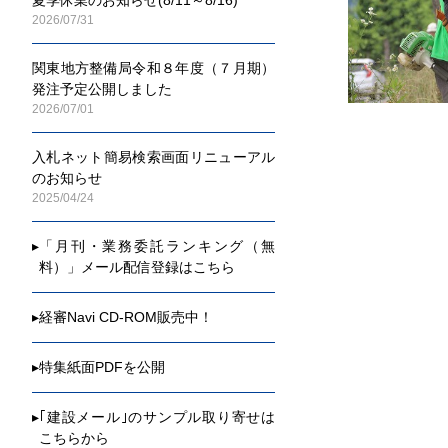
2026/07/31
関東地方整備局令和８年度（７月期）
発注予定公開しました
2026/07/01
入札ネット簡易検索画面リニューアル
のお知らせ
2025/04/24
▸
「月刊・業務委託ランキング（無
料）」メール配信登録はこちら
▸
経審Navi CD-ROM販売中！
▸
特集紙面PDFを公開
▸
｢建設メール｣のサンプル取り寄せは
こちらから