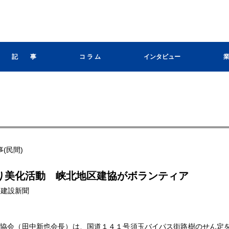
記 事
コ ラ ム
インタビュー
(民間)
たり美化活動 峡北地区建協がボランティア
山梨建設新聞
協会（田中新也会長）は、国道１４１号須玉バイパス街路樹のせん定