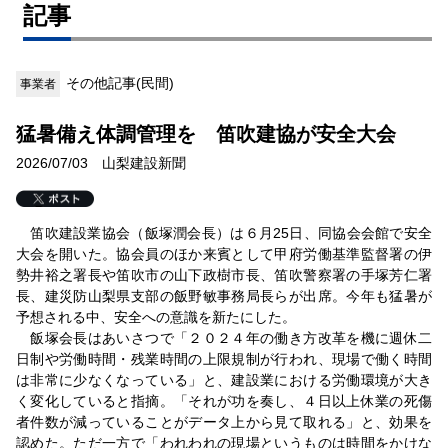
記事
その他記事(民間)
事業者
猛暑備え体調管理を 笛吹建協が安全大会
2026/07/03 山梨建設新聞
笛吹建設業協会（飯塚潤会長）は６月25日、同協会会館で安全
大会を開いた。協会員のほか来賓として甲府労働基準監督署の伊
勢井裕之署長や笛吹市の山下政樹市長、笛吹警察署の手塚芳仁署
長、建災防山梨県支部の飯野敏事務局長らが出席。今年も猛暑が
予想される中、安全への意識を新たにした。
飯塚会長はあいさつで「２０２４年の働き方改革を機に週休二
日制や労働時間・残業時間の上限規制が行われ、現場で働く時間
は非常に少なくなっている」と、建設業における労働環境が大き
く変化していると指摘。「それが功を奏し、４日以上休業の死傷
者件数が減っていることがデータ上から見て取れる」と、効果を
認めた。ただ一方で「われわれの現場というものは時間をかけな