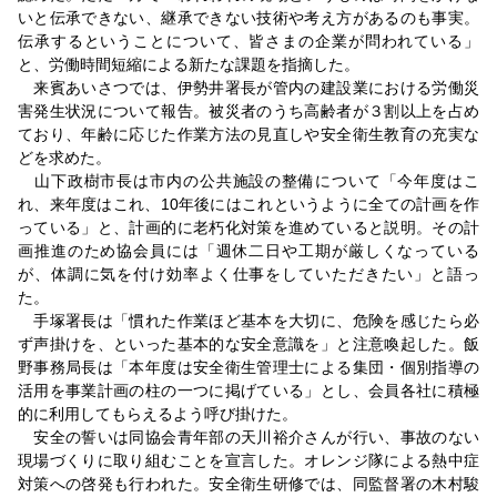
いと伝承できない、継承できない技術や考え方があるのも事実。
伝承するということについて、皆さまの企業が問われている」
と、労働時間短縮による新たな課題を指摘した。
来賓あいさつでは、伊勢井署長が管内の建設業における労働災
害発生状況について報告。被災者のうち高齢者が３割以上を占め
ており、年齢に応じた作業方法の見直しや安全衛生教育の充実な
どを求めた。
山下政樹市長は市内の公共施設の整備について「今年度はこ
れ、来年度はこれ、10年後にはこれというように全ての計画を作
っている」と、計画的に老朽化対策を進めていると説明。その計
画推進のため協会員には「週休二日や工期が厳しくなっている
が、体調に気を付け効率よく仕事をしていただきたい」と語っ
た。
手塚署長は「慣れた作業ほど基本を大切に、危険を感じたら必
ず声掛けを、といった基本的な安全意識を」と注意喚起した。飯
野事務局長は「本年度は安全衛生管理士による集団・個別指導の
活用を事業計画の柱の一つに掲げている」とし、会員各社に積極
的に利用してもらえるよう呼び掛けた。
安全の誓いは同協会青年部の天川裕介さんが行い、事故のない
現場づくりに取り組むことを宣言した。オレンジ隊による熱中症
対策への啓発も行われた。安全衛生研修では、同監督署の木村駿