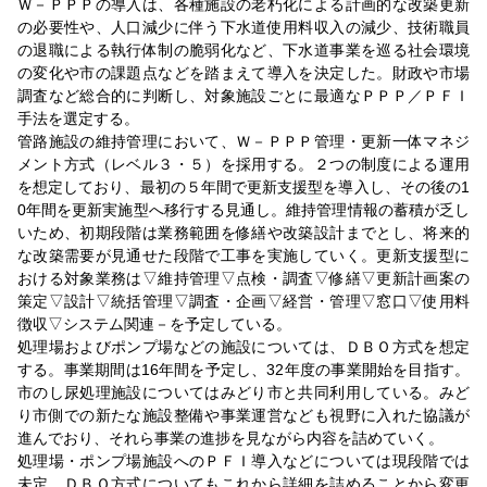
Ｗ－ＰＰＰの導入は、各種施設の老朽化による計画的な改築更新
の必要性や、人口減少に伴う下水道使用料収入の減少、技術職員
の退職による執行体制の脆弱化など、下水道事業を巡る社会環境
の変化や市の課題点などを踏まえて導入を決定した。財政や市場
調査など総合的に判断し、対象施設ごとに最適なＰＰＰ／ＰＦＩ
手法を選定する。
管路施設の維持管理において、Ｗ－ＰＰＰ管理・更新一体マネジ
メント方式（レベル３・５）を採用する。２つの制度による運用
を想定しており、最初の５年間で更新支援型を導入し、その後の1
0年間を更新実施型へ移行する見通し。維持管理情報の蓄積が乏し
いため、初期段階は業務範囲を修繕や改築設計までとし、将来的
な改築需要が見通せた段階で工事を実施していく。更新支援型に
おける対象業務は▽維持管理▽点検・調査▽修繕▽更新計画案の
策定▽設計▽統括管理▽調査・企画▽経営・管理▽窓口▽使用料
徴収▽システム関連－を予定している。
処理場およびポンプ場などの施設については、ＤＢＯ方式を想定
する。事業期間は16年間を予定し、32年度の事業開始を目指す。
市のし尿処理施設についてはみどり市と共同利用している。みど
り市側での新たな施設整備や事業運営なども視野に入れた協議が
進んでおり、それら事業の進捗を見ながら内容を詰めていく。
処理場・ポンプ場施設へのＰＦＩ導入などについては現段階では
未定。ＤＢＯ方式についてもこれから詳細を詰めることから変更