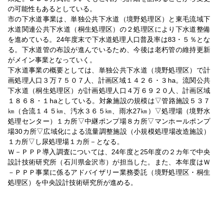
の可能性もあるとしている。
市の下水道事業は、単独公共下水道（境野処理区）と東毛流域下
水道関連公共下水道（桐生処理区）の２処理区により下水道整備
を進めている。24年度末で下水道処理人口普及率は83・５％とな
る。下水道管の布設が進んでいるため、今後は老朽管の維持更新
がメイン事業となっていく。
下水道事業の概要としては、単独公共下水道（境野処理区）で計
画処理人口３万７５０７人、計画区域１４２６・３ha。流関公共
下水道（桐生処理区）が計画処理人口４万６９２０人、計画区域
１８６８・１haとしている。対象施設の規模は▽管路施設５３７
㎞（合流１４５㎞、汚水３６５㎞、雨水27㎞）▽処理場（境野水
処理センター）１カ所▽中継ポンプ場８カ所▽マンホールポンプ
場30カ所▽広域化による流量調整施設（小規模処理場改造施設）
１カ所▽し尿処理場１カ所－となる。
Ｗ－ＰＰＰ導入調査については、24年度と25年度の２カ年で中央
設計技術研究所（石川県金沢市）が担当した。また、本年度はＷ
－ＰＰＰ事業に係るアドバイザリー業務委託（境野処理区・桐生
処理区）を中央設計技術研究所が進める。