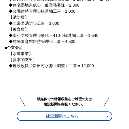
◆住宅団地造成◇一般業務委託＝2,300
◆公園維持管理◇構造物工事＝1,000
【消防費】
◆非常備消防◇工事＝3,000
【教育費】
◆南小学校管理◇修繕＝410◇構造物工事＝1,540
◆村民体育館維持管理◇工事＝4,500
■企業会計
【水道事業】
［資本的支出］
◆建設改良◇新田村水源（調査）工事＝12,000
紙媒体での情報収集をご希望の方は
建設新聞を御覧ください。
建設新聞はこちら