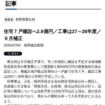
記事
長野県豊丘村
事業者
住宅７戸建設へ2.8億円／工事は27～28年度／
６月補正
2026/07/04 長野建設新聞
豊丘村は６月補正予算で、市ノ沢地区に建設を予定する地域優
良賃貸住宅の事業費として限度額２億8000万円の債務負担行為を
設定した。整備計画戸数は世帯向け一戸建て住宅７戸。建設工事
は2027～28年度の２年間で予定している。
同事業は、入札・契約手続きを含め県住宅供給公社へ委託し、
完成後に引き取る「買取方式」を採用。発注は同公社が行う。設
計等の費用については当初予算で1200万円を計上済み。国の交付
金は内示されており、県からの通知を待って入札手続きに入るも
よう。