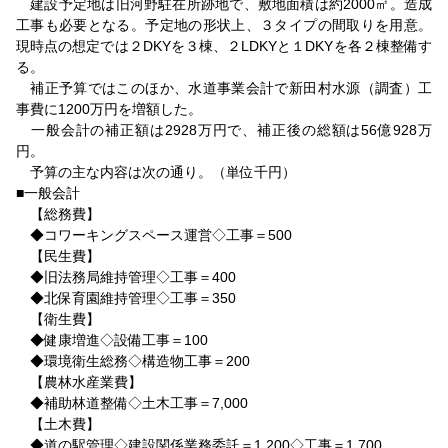
建設予定地は旧河野駐在所跡地で、敷地面積は約2000㎡。造成
工事も必要となる。予定地の形状上、３タイプの間取りを用意。
現時点の想定では２DKYを３棟、２LDKYと１DKYを各２棟整備す
る。
補正予算ではこのほか、水道事業会計で新田村水源（調査）工
事費に1200万円を増額した。
一般会計の補正額は2928万円で、補正後の総額は56億928万
円。
予算の主な内容は次の通り。（単位千円）
■一般会計
【総務費】
◆コワーキングスペース運営◇工事＝500
【民生費】
◆旧法務局維持管理◇工事＝400
◆北保育園維持管理◇工事＝350
【衛生費】
◆健康増進◇設備工事＝100
◆環境衛生総務◇構造物工事＝200
【農林水産業費】
◆補助林道整備◇土木工事＝7,000
【土木費】
◆道の駅管理◇建設関係業務委託＝1,200◇工事＝1,700