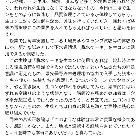
ビルや橋、トンネル、堰堤、ダムなど多くの場所に使われてお
り、われわれの生活になくてはならないもの。今日は工場で生コ
ンをどのように製造し、品質管理されているか体験してもらう。
生コンに対する理解を深め、興味を持っていただき、願わくば将
来の選択肢にこの業界を入れてもらえればうれしい」と思いを伝
えた。
授業では毎年実施している工場見学やスランプ試験等の体験の
ほか、新たな試みとして下水道汚泥（脱水ケーキ）を生コンに活
用できるか実験した。
この実験は「脱水ケーキを生コンに使用できれば、焼却時に生
じる環境負荷を軽減できるのではないか」という生徒たちの問題
意識に応えたもの。県安曇野終末処理場の協力で入手した脱水ケ
ーキを使い、生徒たちが想定した２つのパターンで水やセメン
ト、砂と置き換え、生コンが作れるか試してみた。結果的にはい
ずれも空練りのような状態となり、講師役を務めた参加者は「含
水率が想定通りではなかったのだろう」と見立てた。生コンはで
きなかったものの、生徒たちは自身の興味を満たす実験に熱心に
取り組んでいた。
同校の宮沢正教諭は「このような体験は非常に貴重な機会であ
り、感謝しかない。また、地域と連携する経験をさせていただく
という意味でも本当にありがたい」と喜んでいた。