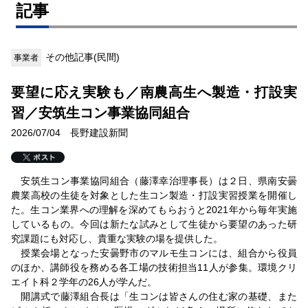
記事
その他記事(民間)
事業者
要望に応え実験も／南農高生へ製造・打設実
習／安筑生コン事業協同組合
2026/07/04 長野建設新聞
安筑生コン事業協同組合（藤澤幸治理事長）は２日、県南安曇
農業高校の生徒を対象とした生コン製造・打設実習授業を開催し
た。生コン業界への理解を深めてもらおうと2021年から毎年実施
しているもの。今回は新たな試みとして生徒から要望のあった研
究課題にも対応し、貴重な実験の場を提供した。
授業会場となった安曇野市のマルモ生コンには、組合から役員
のほか、講師役を務める各工場の技術担当11人が参集。環境クリ
エイト科２学年の26人が学んだ。
開講式で藤澤組合長は「生コンは皆さんの住む家の基礎、また