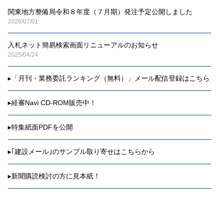
関東地方整備局令和８年度（７月期）発注予定公開しました
2026/07/01
入札ネット簡易検索画面リニューアルのお知らせ
2025/04/24
▸
「月刊・業務委託ランキング（無料）」メール配信登録はこちら
▸
経審Navi CD-ROM販売中！
▸
特集紙面PDFを公開
▸
｢建設メール｣のサンプル取り寄せはこちらから
▸
新聞購読検討の方に見本紙！