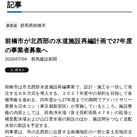
記事
群馬県前橋市
事業者
前橋市が北西部の水道施設再編計画で27年度
の事業者募集へ
2026/07/04 群馬建設新聞
前橋市は市北西部水道施設再編事業で、設計・施工を一括して発
注するＤＢ方式を導入する。２０２７年度中の契約を目指して各
種準備を進める。25年度から27年度までの期間でアドバイザリー
業務を日水コン（東京都新宿区）が実施しているところ。施設整
備の内容としては、田島浄水場（富士見町田島４７９）の拡張と
横室配水場および山口受水場の新設のほか、施設間をつなぐ送配
水管の新設を予定する。
同事業は、市の北西部に位置する南橘地区の一部と富士見地区北