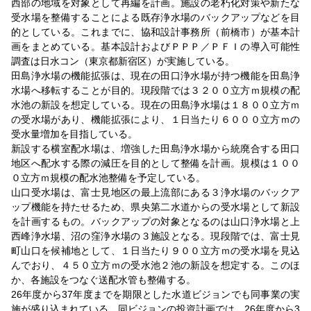
西部の地域を対象として再編を計画。施設の老朽化対策や新たな
受水場を整備することによる既存浄水場のバックアップなどを目
的としている。これまでに、協和設計事務所（前橋市）が基本計
画をまとめている。基本設計およびＰＰＰ／ＰＦＩの導入可能性
調査は日水コン（東京都新宿区）が実施している。
田島浄水場の機能拡張は、現在の田口浄水場が持つ機能を田島浄
水場へ移転することが目的。現段階では３２００立方ｍ規模の配
水池の新設を想定している。現在の田島浄水場は１８００立方ｍ
の受水場があり、機能拡張により、１日当たり６０００立方ｍの
受水量増加を目指している。
新設する横室配水場は、増強した田島浄水場から統廃合する田口
地区へ配水する際の減圧を目的として整備を計画。規模は１００
０立方ｍ規模の配水池整備を予定している。
山口受水場は、富士見地区の最上流部にある３浄水場のバックア
ップ機能を持たせるため、県央第二水道からの受水場として新設
を計画するもの。バックアップの対象となるのは山口浄水場と上
西峰浄水場、沼の窪浄水場の３施設となる。現段階では、富士見
町山口を候補地として、１日当たり９００立方ｍの受水場を見込
んでおり、４５０立方ｍの受水池２池の新設を想定する。このほ
か、各施設をつなぐ送配水管も整備する。
26年度から37年度までを期限とした水道ビジョンでも同事業の実
施が盛り込まれている。同ビジョンの投資計画では、26年度から3