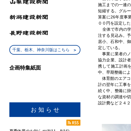
施工までの一連
短縮する。グル
算案に26年度事
００円を設定した
全体で市内の学校
注する見込み。
居小、石和中、御
定している。
千葉、栃木、神奈川版はこちら
事業に業者のノ
協力企業、設計
携して施工計画
企画特集紙面
中、早期整備によ
体育館のエアコン
計の翌年に工事を
続く中、整備に
な資材の調達や
設計費など２４２
お 知 ら せ
夏季休業のお知らせ(8/11～8/16)