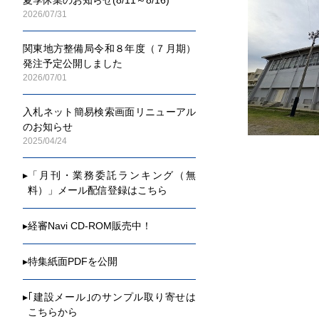
2026/07/31
関東地方整備局令和８年度（７月期）
発注予定公開しました
2026/07/01
入札ネット簡易検索画面リニューアル
のお知らせ
2025/04/24
▸
「月刊・業務委託ランキング（無
料）」メール配信登録はこちら
▸
経審Navi CD-ROM販売中！
▸
特集紙面PDFを公開
▸
｢建設メール｣のサンプル取り寄せは
こちらから