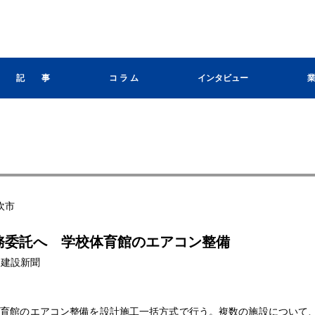
記 事
コ ラ ム
インタビュー
吹市
務委託へ 学校体育館のエアコン整備
山梨建設新聞
育館のエアコン整備を設計施工一括方式で行う。複数の施設について