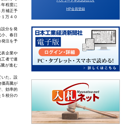
パスワードをお忘れの方
３年程度に
HP会員登録
６月補正予
９１万４０
施設分を発
代小、春日
の発注を予
代表企業や
施工者で連
高騰が進む
ていた。設
物価高騰が
で、効率的
た５校分の