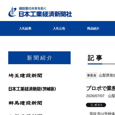
入札結果
入札公告
商品紹介
記事
新 聞 紹 介
山梨県笛
事業者
プロポで業
2026/07/07 
笛吹市は学校体