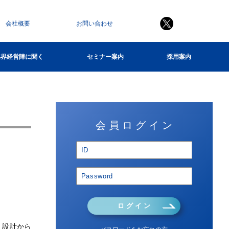
会社概要
お問い合わせ
業界経営陣に聞く
セミナー案内
採用案内
会 員 ロ グ イ ン
ロ グ イ ン
、設計から