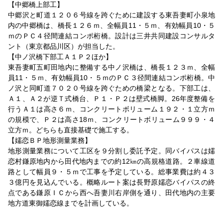
【中郷橋上部工】
中郷沢と町道１２０６号線を跨ぐために建設する東吾妻町小泉地
内の中郷橋は、橋長１２６ｍ、全幅員11・５ｍ、有効幅員10・５
ｍのＰＣ４径間連結コンポ桁橋。設計は三井共同建設コンサルタ
ント（東京都品川区）が担当した。
【中ノ沢橋下部工Ａ１Ｐ２ほか】
東吾妻町五町田地内に整備する中ノ沢橋は、橋長１２３ｍ、全幅
員11・５ｍ、有効幅員10・５ｍのＰＣ３径間連結コンポ桁橋。中
ノ沢と同町道７０２０号線を跨ぐための橋梁となる。下部工は、
Ａ１、Ａ２が逆Ｔ式橋台、Ｐ１・Ｐ２は壁式橋脚。26年度整備を
行うＡ１は高さ６ｍ、コンクリートボリューム１９２・１立方ｍ
の規模で、Ｐ２は高さ18ｍ、コンクリートボリューム９９９・４
立方ｍ。どちらも直接基礎で施工する。
【嬬恋ＢＰ地形測量業務】
地形測量業務について工区を９分割し委託予定。同バイパスは嬬
恋村鎌原地内から田代地内までの約12㎞の高規格道路。２車線道
路として幅員９・５ｍで工事を予定している。総事業費は約４３
３億円を見込んでいる。概略ルート案は長野原嬬恋バイパスの終
点である鎌原ＩＣから西へ吾妻川右岸側を通り、田代地内の主要
地方道東御嬬恋線までを計画している。