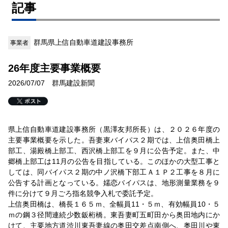
記事
群馬県上信自動車道建設事務所
事業者
26年度主要事業概要
2026/07/07 群馬建設新聞
県上信自動車道建設事務所（黒澤友邦所長）は、２０２６年度の
主要事業概要を示した。吾妻東バイパス２期では、上信奥田橋上
部工、湯殿橋上部工、西沢橋上部工を９月に公告予定。また、中
郷橋上部工は11月の公告を目指している。このほかの大型工事と
しては、同バイパス２期の中ノ沢橋下部工Ａ１Ｐ２工事を８月に
公告する計画となっている。嬬恋バイパスは、地形測量業務を９
件に分けて９月ごろ指名競争入札で委託予定。
上信奥田橋は、橋長１６５ｍ、全幅員11・５ｍ、有効幅員10・５
ｍの鋼３径間連続少数鈑桁橋。東吾妻町五町田から奥田地内にか
けて、主要地方道渋川東吾妻線の奥田交差点南側へ、奥田川や東