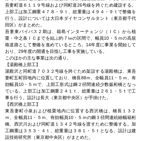
吾妻町道６１１９号線および同町道26号線を跨ぐため建設する。
上部工は加工鋼重４７８・９ｔ、総重量は４９４・９ｔで整備を
行う。設計については大日本ダイヤコンサルタント（東京都千代
田区）がまとめた。
吾妻東バイパス２期は、箱島インターチェンジ（ＩＣ）から植
栗・中之条ＩＣまでを結ぶ約７㎞の区間で、幅員10・５ｍの高規
格道路として整備を進めているところ。14年度に事業を開始して
おり、29年度の開通を目指し工事を実施している。
このほかの主な事業は次の通り。
【湯殿橋上部工】
湯殿沢と同町道７０３２号線を跨ぐため架設する湯殿橋は、東吾
妻町五町田地内に位置しており、橋長88ｍ、全幅員11・５ｍ、有
効幅員10・５ｍで、上部工形式は鋼２径間連続少数鈑桁橋となっ
ている。上部工は加工鋼重２４１ｔ、総重量は２６１・５ｔで工
事を行う。設計は長大（東京都中央区）が手掛けた。
【西沢橋上部工】
東吾妻町小泉および植栗地内に位置する西沢橋は、橋長１３２
ｍ、全幅員11・５ｍ、有効幅員10・５ｍの鋼３径間連続細幅箱桁
橋。西沢川および同町道１３４２号線を渡すために整備する。加
工鋼重は３５３・４ｔ、総重量は３８１・５ｔとなる。設計は建
設技術研究所（東京都中央区）がまとめた。