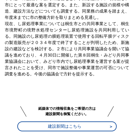
市にとって最適な案を選定する。また、新設する施設の規模や構
造、建設方法などについても調査する。同業務の成果を踏まえ、
年度末までに市の整備方針を取りまとめる見通し。
現在、し尿処理事業については桐生市との共同事業として、桐生
市境野町の境野水処理センターし尿処理施設を共同利用してい
る。同施設のし尿処理の膜処理装置で使用する回転平膜ディスク
の製造販売が２０３４年度で終了することが判明したため、新施
設の建設などを検討する。２市により共同事業協議会を開いて協
議を進めており、４月30日に開催した第８回桐生・みどり共同事
業協議会において、みどり市内でし尿処理事業を運営する案が提
言されたことを受け、同市で施設整備や事業運営の可否について
調査を進める。今後の協議会で方針を提示する。
紙媒体での情報収集をご希望の方は
建設新聞を御覧ください。
建設新聞はこちら