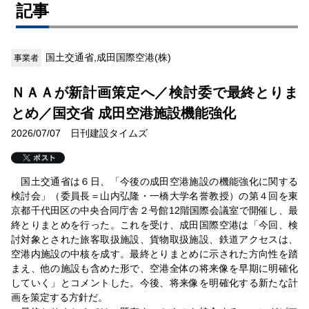
記事
国土交通省,成田国際空港(株)
事業者
ＮＡＡが新計画策定へ／検討委で最終とりま
とめ／国交省 成田空港施設機能強化
2026/07/07 日刊建設タイムズ
国土交通省は６日、「今後の成田空港施設の機能強化に関する
検討会」（委員長＝山内弘隆・一橋大学名誉教授）の第４回を東
京都千代田区の中央合同庁舎２号館12階国際会議室で開催し、最
終とりまとめを行った。これを受け、成田国際空港は「今回、検
討対象とされた旅客取扱施設、貨物取扱施設、鉄道アクセスは、
空港内施設の中核を成す。最終とりまとめに示された方向性を踏
まえ、他の施設も含めた形で、空港全体の将来像を早期に明確化
していく」とコメントした。今後、将来像を明確化する新たな計
画を策定する方針だ。