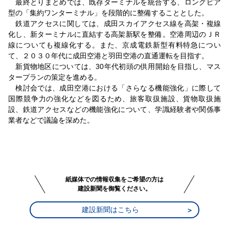
最終とりまとめでは、既存ターミナルを統合する、ロングピア
型の「集約ワンターミナル」を段階的に整備することとした。
鉄道アクセスに関しては、成田スカイアクセス線を高架・複線
化し、新ターミナルに直結する高架新駅を整備。空港周辺のＪＲ
線についても複線化する。また、京成電鉄新型有料特急につい
て、２０３０年代に成田空港と羽田空港の直通運転を目指す。
新貨物地区については、30年代初頭の供用開始を目指し、マス
タープランの策定を進める。
検討会では、成田空港における「さらなる機能強化」に際して
国際競争力の強化などを図るため、旅客取扱施設、貨物取扱施
設、鉄道アクセスなどの機能強化について、学識経験者や関係事
業者などで議論を深めた。
紙媒体での情報収集をご希望の方は
建設新聞を御覧ください。
建設新聞はこちら