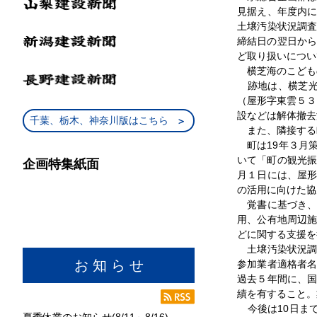
見据え、年度内
土壌汚染状況調
締結日の翌日から
ど取り扱いについ
横芝海のこども
跡地は、横芝光
（屋形字東雲５３
設などは解体撤去
千葉、栃木、神奈川版はこちら
また、隣接する
町は19年３月
いて「町の観光振
企画特集紙面
月１日には、屋
の活用に向けた協
覚書に基づき、
用、公有地周辺
どに関する支援を
土壌汚染状況調
お 知 ら せ
参加業者適格者
過去５年間に、
績を有すること。
今後は10日まで
夏季休業のお知らせ(8/11～8/16)