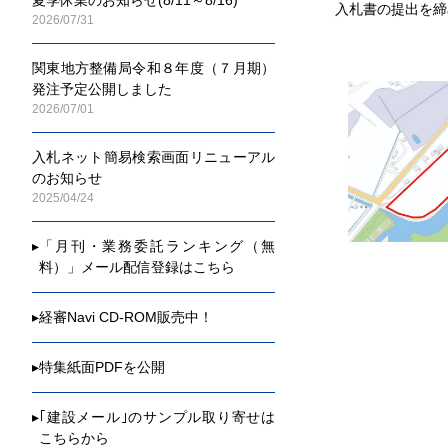
入札書の提出を締
2026/07/31
関東地方整備局令和８年度（７月期）
発注予定公開しました
2026/07/01
入札ネット簡易検索画面リニューアル
のお知らせ
2025/04/24
▸
「月刊・業務委託ランキング（無
料）」メール配信登録はこちら
▸
経審Navi CD-ROM販売中！
▸
特集紙面PDFを公開
▸
｢建設メール｣のサンプル取り寄せは
こちらから