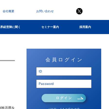
会社概要
お問い合わせ
業界経営陣に聞く
セミナー案内
採用案内
会 員 ロ グ イ ン
ロ グ イ ン
跡地活用を