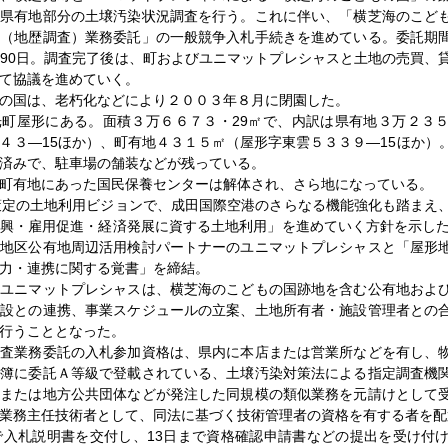
に県有地部分の土壌汚染状況調査を行う。これに伴い、「横芝海のこど
査（地歴調査）業務委託」の一般競争入札手続きを進めている。委託期
90日。調査完了後は、町およびユニマットプレシャスと土地の売買、
て協議を進めていく。
の国は、老朽化などにより２００３年８月に閉園した。
町屋形にある。面積３万６６７３・29㎡で、内訳は県有地３万２３５
４３―15ほか）、町有地４３１５㎡（屋形字東雲５３３９―15ほか）
済みで、駐車場の舗装などが残っている。
町有地にあった国民保養センターは解体され、さら地になっている。
策定の土地利用ビジョンで、成田国際空港のさらなる機能強化も踏まえ
興・雇用促進・経済発展に資する土地利用」を進めていく方針を示した
形地区公有地周辺活用検討パートナーのユニマットプレシャスと「屋形
力・連携に関する覚書」を締結。
ユニマットプレシャスは、横芝海のこどもの国跡地を含む公有地およ
施設との連携、事業スケジュールの立案、土地所有者・施設管理者との
行うこととなった。
査業務委託の入札参加資格は、県内に本店または営業所などを有し、
名簿に委託Ａ等級で登載されている、土壌汚染対策法による指定調査機
国または地方公共団体などが発注した同規模の類似業務を元請けとして
業務主任技術者として、同法に基づく技術管理者の資格を有する者を配
入札説明書を交付し、13日まで資格確認申請書などの提出を受け付け