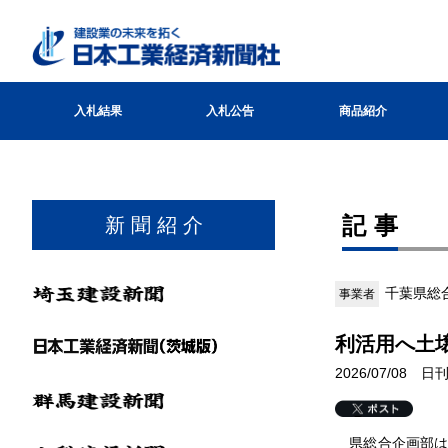
入札結果
入札公告
商品紹介
記事
新 聞 紹 介
千葉県総
事業者
利活用へ土
2026/07/08
県総合企画部は