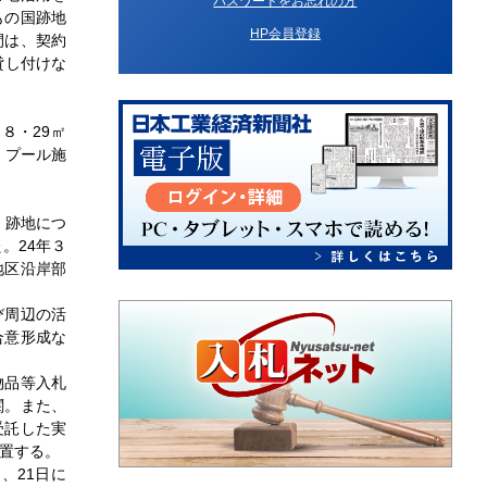
パスワードをお忘れの方
もの国跡地
HP会員登録
間は、契約
貸し付けな
８・29㎡
。プール施
、跡地につ
。24年３
地区沿岸部
び周辺の活
合意形成な
物品等入札
関。また、
受託した実
置する。
、21日に