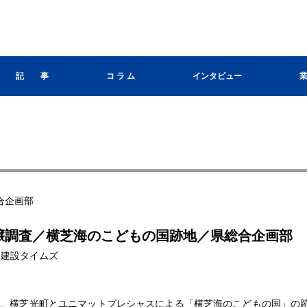
記 事
コ ラ ム
インタビュー
合企画部
壌調査／横芝海のこどもの国跡地／県総合企画部
 日刊建設タイムズ
、横芝光町とユニマットプレシャスによる「横芝海のこどもの国」の