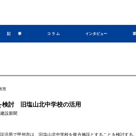
記 事
コ ラ ム
インタビュー
州市
を検討 旧塩山北中学校の活用
山梨建設新聞
設活用で甲州市は、旧塩山北中学校を複合施設とすることを検討する