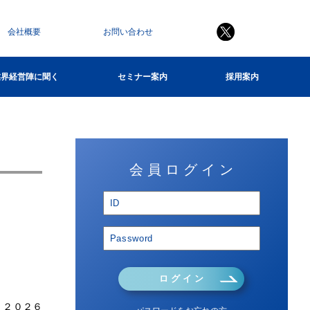
会社概要
お問い合わせ
業界経営陣に聞く
セミナー案内
採用案内
会 員 ロ グ イ ン
ロ グ イ ン
。２０２６