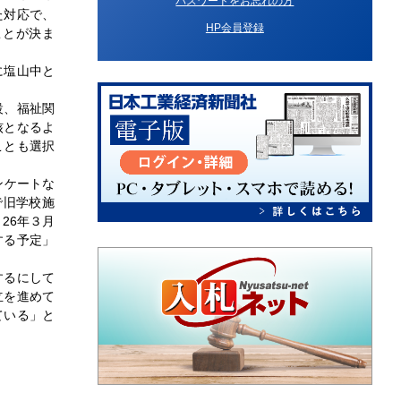
パスワードをお忘れの方
た対応で、
HP会員登録
ことが決ま
に塩山中と
設、福祉関
核となるよ
ことも選択
ンケートな
で旧学校施
26年３月
する予定」
するにして
立を進めて
ている」と