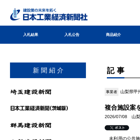
入札結果
入札公告
商品紹介
記事
新 聞 紹 介
山梨県甲
事業者
複合施設案
2026/07/08 
未利用の公共施