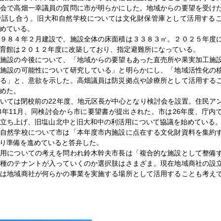
議会で高畑一幸議員の質問に市が明らかにした。地域からの要望を受け
で話し合う。旧大和自然学校については文化財保管庫として活用する
めている。
９８４年２月建設で、施設全体の床面積は３３８３㎡。２０２５年度
育館は２０１２年度に改築しており、指定避難所になっている。
施設の今後について、「地域からの要望もあった直売所や果実加工施
合施設の可能性について研究している」と明らかにし、「地域活性化の
める」と、意欲を示した。高畑議員は防災拠点や診療所として活用する
めた。
いては閉校前の22年度、地元区長が中心となり検討会を設置。住民ア
3年11月、同検討会から市に要望書が提出された。市は26年度、庁内
立ち上げ、旧塩山北中と旧大和中の利活用について協議を始めている。
和自然学校について市は「本年度市内施設に点在する文化財資料を集約
り準備を進めていると答弁した。
用についての考えを問われ鈴木幹夫市長は「複合的な施設として整備
業種のテナントが入っていくのか選択肢はさまざま。現在地域商社の設
には地域商社が何らかの事業を実施する場所として活用することも考え