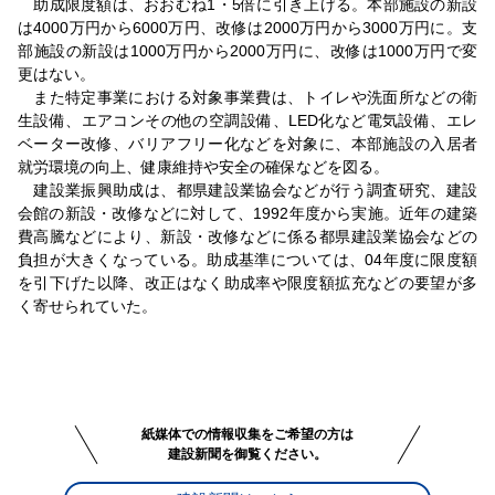
助成限度額は、おおむね1・5倍に引き上げる。本部施設の新設
は4000万円から6000万円、改修は2000万円から3000万円に。支
部施設の新設は1000万円から2000万円に、改修は1000万円で変
更はない。
また特定事業における対象事業費は、トイレや洗面所などの衛
生設備、エアコンその他の空調設備、LED化など電気設備、エレ
ベーター改修、バリアフリー化などを対象に、本部施設の入居者
就労環境の向上、健康維持や安全の確保などを図る。
建設業振興助成は、都県建設業協会などが行う調査研究、建設
会館の新設・改修などに対して、1992年度から実施。近年の建築
費高騰などにより、新設・改修などに係る都県建設業協会などの
負担が大きくなっている。助成基準については、04年度に限度額
を引下げた以降、改正はなく助成率や限度額拡充などの要望が多
く寄せられていた。
紙媒体での情報収集をご希望の方は
建設新聞を御覧ください。