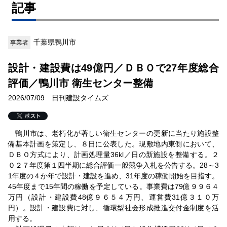
記事
千葉県鴨川市
事業者
設計・建設費は49億円／ＤＢＯで27年度総合
評価／鴨川市 衛生センター整備
2026/07/09 日刊建設タイムズ
鴨川市は、老朽化が著しい衛生センターの更新に当たり施設整
備基本計画を策定し、８日に公表した。現敷地内東側において、
ＤＢＯ方式により、計画処理量36kl／日の新施設を整備する。２
０２７年度第１四半期に総合評価一般競争入札を公告する。28～3
1年度の４か年で設計・建設を進め、31年度の稼働開始を目指す。
45年度まで15年間の稼働を予定している。事業費は79億９９６４
万円（設計・建設費48億９６５４万円、運営費31億３１０万
円）。設計・建設費に対し、循環型社会形成推進交付金制度を活
用する。