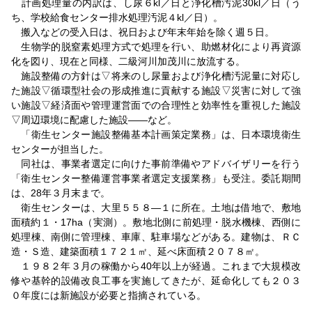
計画処理量の内訳は、し尿６kl／日と浄化槽汚泥30kl／日（う
ち、学校給食センター排水処理汚泥４kl／日）。
搬入などの受入日は、祝日および年末年始を除く週５日。
生物学的脱窒素処理方式で処理を行い、助燃材化により再資源
化を図り、現在と同様、二級河川加茂川に放流する。
施設整備の方針は▽将来のし尿量および浄化槽汚泥量に対応し
た施設▽循環型社会の形成推進に貢献する施設▽災害に対して強
い施設▽経済面や管理運営面での合理性と効率性を重視した施設
▽周辺環境に配慮した施設――など。
「衛生センター施設整備基本計画策定業務」は、日本環境衛生
センターが担当した。
同社は、事業者選定に向けた事前準備やアドバイザリーを行う
「衛生センター整備運営事業者選定支援業務」も受注。委託期間
は、28年３月末まで。
衛生センターは、大里５５８―１に所在。土地は借地で、敷地
面積約１・17ha（実測）。敷地北側に前処理・脱水機棟、西側に
処理棟、南側に管理棟、車庫、駐車場などがある。建物は、ＲＣ
造・Ｓ造、建築面積１７２１㎡、延べ床面積２０７８㎡。
１９８２年３月の稼働から40年以上が経過。これまで大規模改
修や基幹的設備改良工事を実施してきたが、延命化しても２０３
０年度には新施設が必要と指摘されている。