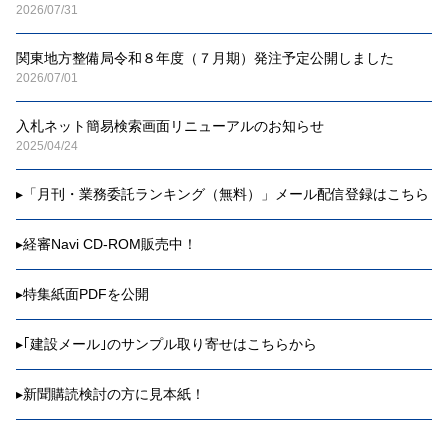
2026/07/31
関東地方整備局令和８年度（７月期）発注予定公開しました
2026/07/01
入札ネット簡易検索画面リニューアルのお知らせ
2025/04/24
▸
「月刊・業務委託ランキング（無料）」メール配信登録はこちら
▸
経審Navi CD-ROM販売中！
▸
特集紙面PDFを公開
▸
｢建設メール｣のサンプル取り寄せはこちらから
▸
新聞購読検討の方に見本紙！